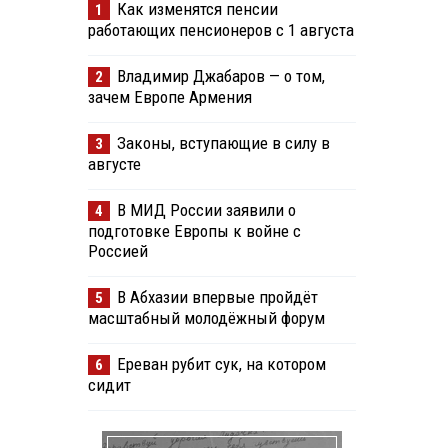
Как изменятся пенсии
1
работающих пенсионеров с 1 августа
Владимир Джабаров — о том,
2
зачем Европе Армения
Законы, вступающие в силу в
3
августе
В МИД России заявили о
4
подготовке Европы к войне с
Россией
В Абхазии впервые пройдёт
5
масштабный молодёжный форум
Ереван рубит сук, на котором
6
сидит