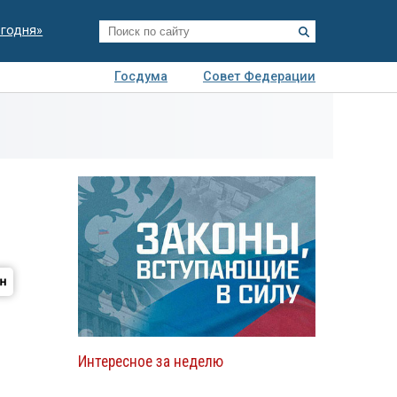
егодня»
Госдума
Совет Федерации
я
Авто
Недвижимость
Технологии
иза
Интересное за неделю