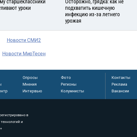
му старшеклассники
Осторожно, грядка: как не
уливают уроки
подхватить кишечную
инфекцию из-за летнего
урожая
Новости СМИ2
Новости МирТесен
Опросы
Фото
Контакты
ы
Мнения
Регионы
Реклама
ентр
Интервью
Колумнисты
Вакансии
регистрировано в
 технологий и
8+