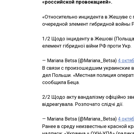
«российской провокацией».
«Относительно инцидента в Жешуве с
очередной элемент гибридной войны Р
1/2 Щодо інциденту в Жешові (Польща
елемент гібридної війни РФ проти Укр.
— Mariana Betsa (@Mariana_Betsa)
4 октяб
В связи с произошедшим украинские в
дел Польши. «Местная полиция операт
сообщила Беца.
2/2 Щодо акту вандалізму офіційно зв
відреагувала. Розпочато слідчі дії.
— Mariana Betsa (@Mariana_Betsa)
4 октяб
Ранее в среду неизвестные красной к
надписи: «Украина = ОУН-УПА» (радика