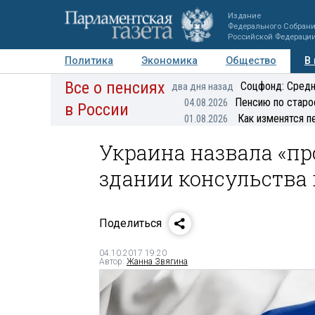
Издание
Федерального Собран
Российской Федераци
Политика
Экономика
Общество
В
Все о пенсиях
Фото
Авторы
Персоны
Мнения
Регионы
Соцфонд: Средн
два дня назад
Пенсию по старо
04.08.2026
в России
Как изменятся п
01.08.2026
Украина назвала «пр
здании консульства
Поделиться
04.10.2017 19:20
Автор:
Жанна Звягина