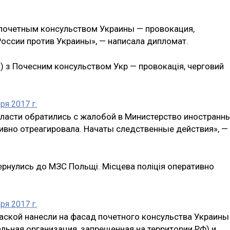
 почетным консульством Украины — провокация,
оссии против Украины», — написала дипломат.
) з Почесним консульством Укр — провокація, черговий
ря 2017 г.
ласти обратились с жалобой в Министерство иностранн
ивно отреагировала. Начаты следственные действия», —
ернулись до МЗС Польщі. Місцева поліція оперативно
ря 2017 г.
раской нанесли на фасад почетного консульства Украины
льная организация, запрещенная на территории РФ) и