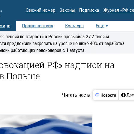
Свежий номер
Законы
Подписка
Журнал «РФ с
ия
и
 мире
Происшествия
Культура
Ещё
Медиацентр
Интервью
Колумнисты
Делова
яя пенсия по старости в России превысила 27,2 тысячи
эксперт
сти предложили закрепить на уровне не ниже 40% от заработка
енсии работающих пенсионеров с 1 августа
овокацией РФ» надписи на
 в Польше
Читать нас в