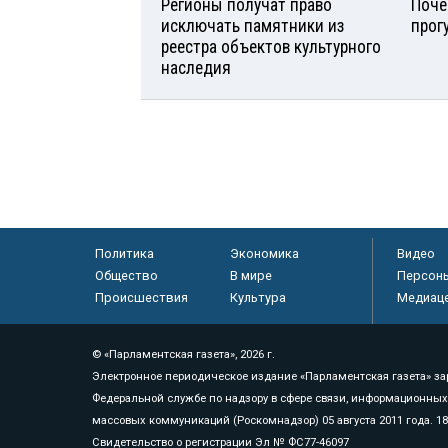
Регионы получат право
Поче
исключать памятники из
прог
реестра объектов культурного
наследия
Политика
Экономика
Видео
Общество
В мире
Персон
Происшествия
Культура
Медиац
© «Парламентская газета», 2026 г.
Электронное периодическое издание «Парламентская газета» за
Федеральной службе по надзору в сфере связи, информационных
массовых коммуникаций (Роскомнадзор) 05 августа 2011 года. 1
Свидетельство о регистрации Эл № ФС77-46097