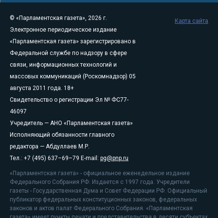
© «Парламентская газета», 2026 г.
Карта сайта
Электронное периодическое издание
«Парламентская газета» зарегистрировано в
Федеральной службе по надзору в сфере
связи, информационных технологий и
массовых коммуникаций (Роскомнадзор) 05
августа 2011 года. 18+
Свидетельство о регистрации Эл № ФС77-
46097
Учредитель — АНО «Парламентская газета»
Исполняющий обязанности главного
редактора — Абдуллаев М.Р.
Тел.: +7 (495) 637–69–79 E-mail:
pg@pnp.ru
«Парламентская газета» - официальное еженедельное издание
Федерального Собрания РФ. Издается с 1997 года. Учредители
газеты - Государственная Дума и Совет Федерации РФ. Официальный
публикатор федеральных конституционных законов, федеральных
законов и актов палат Федерального Собрания. «Парламентская
газета» имеет пункты печати и представительства в десяти субъектах