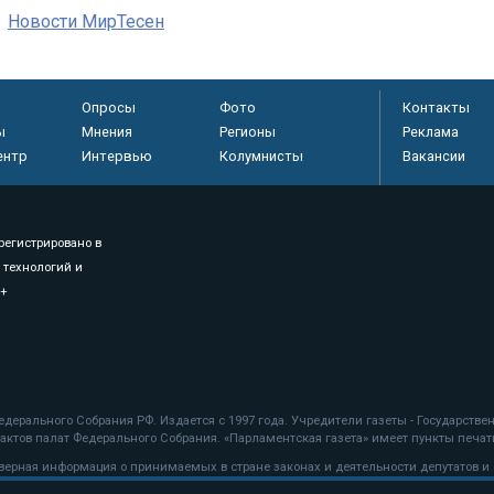
Новости МирТесен
Опросы
Фото
Контакты
ы
Мнения
Регионы
Реклама
ентр
Интервью
Колумнисты
Вакансии
регистрировано в
 технологий и
8+
.
дерального Собрания РФ. Издается с 1997 года. Учредители газеты - Государств
ктов палат Федерального Собрания. «Парламентская газета» имеет пункты печати
оверная информация о принимаемых в стране законах и деятельности депутатов и