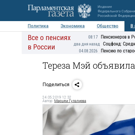
Издание
Федерального Собран
Российской Федераци
Политика
Экономика
Общество
В
Все о пенсиях
Фото
Авторы
Персоны
Мнения
Регионы
Пенсионеров в Р
08:17
Соцфонд: Средн
два дня назад
в России
Пенсию по старо
04.08.2026
Тереза Мэй объявила
Поделиться
24.05.2019 12:32
Автор:
Марьям Гулалиева