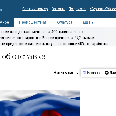
Свежий номер
Законы
Подписка
Журнал «РФ с
ия
и
 мире
Происшествия
Культура
Ещё
Медиацентр
Интервью
Колумнисты
Делова
оссии за год стало меньше на 409 тысяч человек
эксперт
яя пенсия по старости в России превысила 27,2 тысячи
сти предложили закрепить на уровне не ниже 40% от заработка
 об отставке
Читать нас в