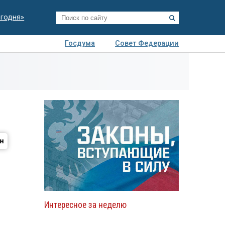
егодня»
Госдума
Совет Федерации
я
Авто
Недвижимость
Технологии
иза
Интересное за неделю