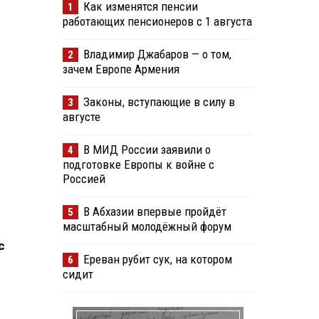
Как изменятся пенсии
1
работающих пенсионеров с 1 августа
Владимир Джабаров — о том,
2
зачем Европе Армения
Законы, вступающие в силу в
3
августе
В МИД России заявили о
4
подготовке Европы к войне с
Россией
В Абхазии впервые пройдёт
5
масштабный молодёжный форум
с
Ереван рубит сук, на котором
6
сидит