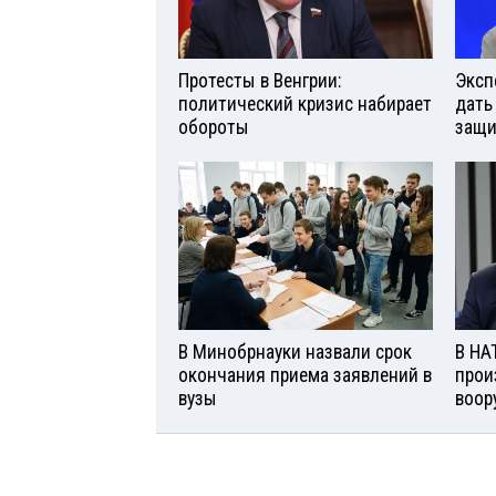
Протесты в Венгрии:
Эксп
политический кризис набирает
дать
обороты
защи
В Минобрнауки назвали срок
В НА
окончания приема заявлений в
прои
вузы
воор