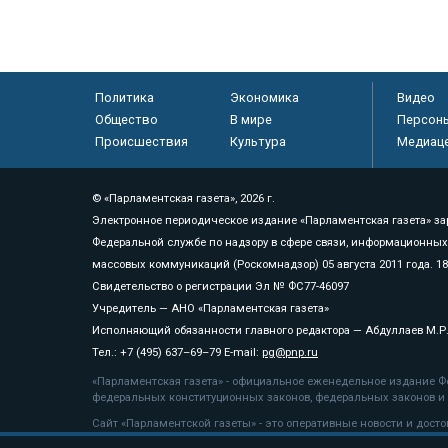
Политика
Экономика
Видео
Общество
В мире
Персон
Происшествия
Культура
Медиац
© «Парламентская газета», 2026 г.
Электронное периодическое издание «Парламентская газета» за
Федеральной службе по надзору в сфере связи, информационных
массовых коммуникаций (Роскомнадзор) 05 августа 2011 года. 1
Свидетельство о регистрации Эл № ФС77-46097
Учредитель — АНО «Парламентская газета»
Исполняющий обязанности главного редактора — Абдуллаев М.Р
Тел.: +7 (495) 637–69–79 E-mail:
pg@pnp.ru
«Парламентская газета» - официальное еженедельное издание Фе
федеральных конституционных законов, федеральных законов и а
Сайт «Парламентской газеты» - это оперативные новости и дост
«Парламентской газеты» активная ссылка на pnp.ru обязательна.