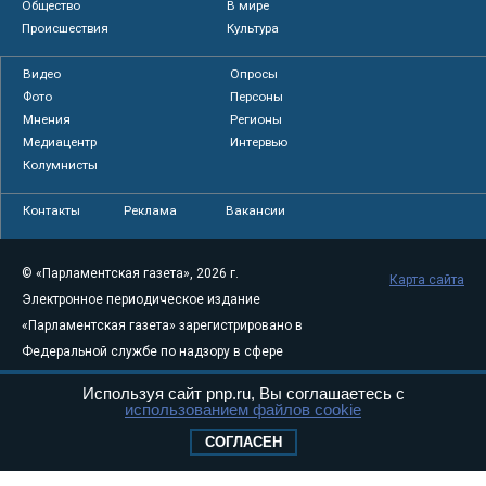
Общество
В мире
Происшествия
Культура
Видео
Опросы
Фото
Персоны
Мнения
Регионы
Медиацентр
Интервью
Колумнисты
Контакты
Реклама
Вакансии
© «Парламентская газета», 2026 г.
Карта сайта
Электронное периодическое издание
«Парламентская газета» зарегистрировано в
Федеральной службе по надзору в сфере
связи, информационных технологий и
Используя сайт pnp.ru, Вы соглашаетесь с
массовых коммуникаций (Роскомнадзор) 05
использованием файлов cookie
августа 2011 года. 18+
СОГЛАСЕН
Свидетельство о регистрации Эл № ФС77-
46097