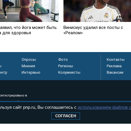
аявил, что йога может быть
Винисиус удалил все посты с
а для здоровья
«Реалом»
Опросы
Фото
Контакты
ы
Мнения
Регионы
Реклама
ентр
Интервью
Колумнисты
Вакансии
регистрировано в
 технологий и
льзуя сайт pnp.ru, Вы соглашаетесь с
использованием файлов c
8+
СОГЛАСЕН
.