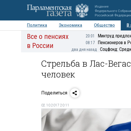
Издание
Федерального Собран
Российской Федераци
Политика
Экономика
Общество
В
Все о пенсиях
Фото
Авторы
Персоны
Мнения
Регионы
Минтруд предлож
20:01
Пенсионеров в Р
08:17
в России
Соцфонд: Средн
два дня назад
Стрельба в Лас-Вегас
человек
Поделиться
02.10.2017 20:11