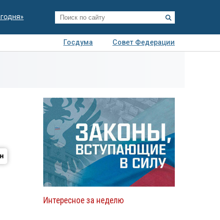
егодня»
Госдума
Совет Федерации
я
Авто
Недвижимость
Технологии
иза
Интересное за неделю