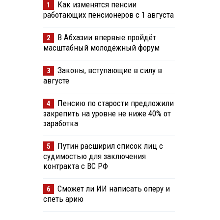
Как изменятся пенсии
1
работающих пенсионеров с 1 августа
В Абхазии впервые пройдёт
2
масштабный молодёжный форум
Законы, вступающие в силу в
3
августе
Пенсию по старости предложили
4
закрепить на уровне не ниже 40% от
заработка
Путин расширил список лиц с
5
судимостью для заключения
контракта с ВС РФ
Сможет ли ИИ написать оперу и
6
л
спеть арию