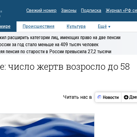
Свежий номер
Законы
Подписка
Журнал «РФ с
ия
и
 мире
Происшествия
Культура
Ещё
Медиацентр
Интервью
Колумнисты
Делова
ил расширить категории лиц, имеющих право на две пенсии
эксперт
оссии за год стало меньше на 409 тысяч человек
яя пенсия по старости в России превысила 27,2 тысячи
е: число жертв возросло до 58
Читать нас в