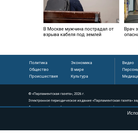
В Москве мужчина пострадал от
Врач з
взрыва кабеля под землей
опасн
Политика
Экономика
Видео
Общество
В мире
Персон
Происшествия
Культура
Медиац
© «Парламентская газета», 2026 г.
Электронное периодическое издание «Парламентская газета» за
Федеральной службе по надзору в сфере связи, информационных
Испо
массовых коммуникаций (Роскомнадзор) 05 августа 2011 года. 1
Свидетельство о регистрации Эл № ФС77-46097
Учредитель — АНО «Парламентская газета»
Исполняющий обязанности главного редактора — Абдуллаев М.Р