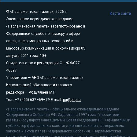
© «Парламентская газета», 2026 г.
Карта сайта
Электронное периодическое издание
«Парламентская газета» зарегистрировано в
Федеральной службе по надзору в сфере
связи, информационных технологий и
массовых коммуникаций (Роскомнадзор) 05
августа 2011 года. 18+
Свидетельство о регистрации Эл № ФС77-
46097
Учредитель — АНО «Парламентская газета»
Исполняющий обязанности главного
редактора — Абдуллаев М.Р.
Тел.: +7 (495) 637–69–79 E-mail:
pg@pnp.ru
«Парламентская газета» - официальное еженедельное издание
Федерального Собрания РФ. Издается с 1997 года. Учредители
газеты - Государственная Дума и Совет Федерации РФ. Официальный
публикатор федеральных конституционных законов, федеральных
законов и актов палат Федерального Собрания. «Парламентская
газета» имеет пункты печати и представительства в десяти субъектах