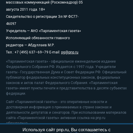
массовых коммуникаций (Роскомнадзор) 05
августа 2011 года. 18+
Свидетельство о регистрации Эл № ФС77-
46097
Учредитель — АНО «Парламентская газета»
Исполняющий обязанности главного
редактора — Абдуллаев М.Р.
Тел.: +7 (495) 637–69–79 E-mail:
pg@pnp.ru
«Парламентская газета» - официальное еженедельное издание
Федерального Собрания РФ. Издается с 1997 года. Учредители
газеты - Государственная Дума и Совет Федерации РФ. Официальный
публикатор федеральных конституционных законов, федеральных
законов и актов палат Федерального Собрания. «Парламентская
газета» имеет пункты печати и представительства в десяти субъектах
федерации.
Сайт «Парламентской газеты» - это оперативные новости и
достоверная информация о принимаемых в стране законах и
деятельности депутатов и сенаторов. При использовании материалов
сайта «Парламентской газеты» активная ссылка на pnp.ru
обязательна.
Используя сайт pnp.ru, Вы соглашаетесь с
На информационном ресурсе применяются
рекомендательные