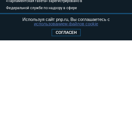
«Парламентская газета» зарегистрировано в
Федеральной службе по надзору в сфере
связи, информационных технологий и
Используя сайт pnp.ru, Вы соглашаетесь с
массовых коммуникаций (Роскомнадзор) 05
использованием файлов cookie
августа 2011 года. 18+
СОГЛАСЕН
Свидетельство о регистрации Эл № ФС77-
46097
Учредитель — АНО «Парламентская газета»
Исполняющий обязанности главного
редактора — Абдуллаев М.Р.
Тел.: +7 (495) 637–69–79 E-mail:
pg@pnp.ru
«Парламентская газета» - официальное еженедельное издание
Федерального Собрания РФ. Издается с 1997 года. Учредители
газеты - Государственная Дума и Совет Федерации РФ. Официальный
публикатор федеральных конституционных законов, федеральных
законов и актов палат Федерального Собрания. «Парламентская
газета» имеет пункты печати и представительства в десяти субъектах
федерации.
Сайт «Парламентской газеты» - это оперативные новости и
достоверная информация о принимаемых в стране законах и
деятельности депутатов и сенаторов. При использовании материалов