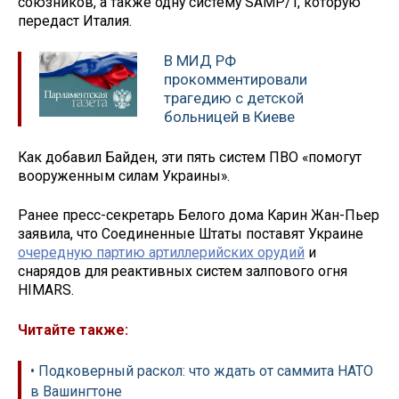
союзников, а также одну систему SAMP/T, которую
передаст Италия.
В МИД РФ
прокомментировали
трагедию с детской
больницей в Киеве
Как добавил Байден, эти пять систем ПВО «помогут
вооруженным силам Украины».
Ранее пресс-секретарь Белого дома Карин Жан-Пьер
заявила, что Соединенные Штаты поставят Украине
очередную партию артиллерийских орудий
и
снарядов для реактивных систем залпового огня
HIMARS.
Читайте также:
• Подковерный раскол: что ждать от саммита НАТО
в Вашингтоне