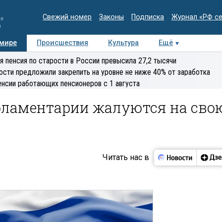
Свежий номер
Законы
Подписка
Журнал «РФ с
ия
и
 мире
Происшествия
Культура
Ещё
Медиацентр
Интервью
Колумнисты
Делова
я пенсия по старости в России превысила 27,2 тысячи
эксперт
ости предложили закрепить на уровне не ниже 40% от заработка
енсии работающих пенсионеров с 1 августа
рламентарии жалуются на сво
Читать нас в