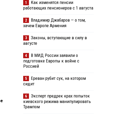
Как изменятся пенсии
1
работающих пенсионеров с 1 августа
Владимир Джабаров — о том,
2
зачем Европе Армения
Законы, вступающие в силу в
3
августе
В МИД России заявили о
4
подготовке Европы к войне с
Россией
Ереван рубит сук, на котором
5
сидит
Эксперт предрек крах попыток
6
ые
киевского режима манипулировать
Трампом