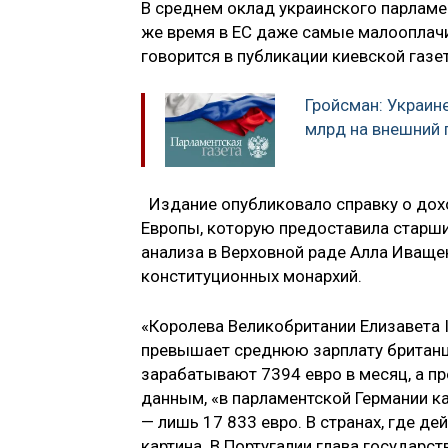
В среднем оклад украинского парламент
же время в ЕС даже самые малооплач
говорится в публикации киевской газе
Гройсман: Украин
млрд на внешний 
Издание опубликовало справку о дохо
Европы, которую предоставила старш
анализа в Верховной раде Алла Иваще
конституционных монархий.
«Королева Великобритании Елизавета I
превышает среднюю зарплату британце
зарабатывают 7394 евро в месяц, а пр
данным, «в парламентской Германии ка
— лишь 17 833 евро. В странах, где д
картина. В Португалии глава государст