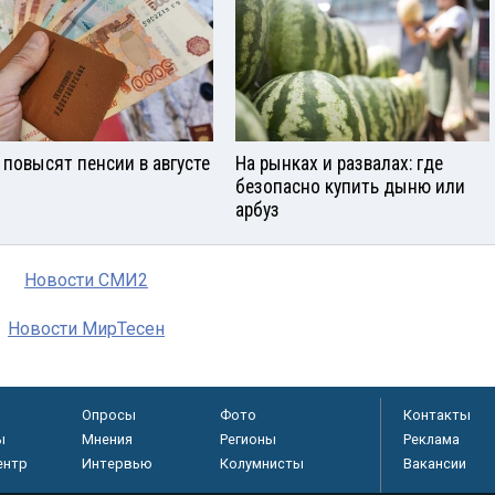
 повысят пенсии в августе
На рынках и развалах: где
безопасно купить дыню или
арбуз
Новости СМИ2
Новости МирТесен
Опросы
Фото
Контакты
ы
Мнения
Регионы
Реклама
ентр
Интервью
Колумнисты
Вакансии