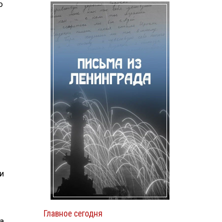
о
и
Главное сегодня
а