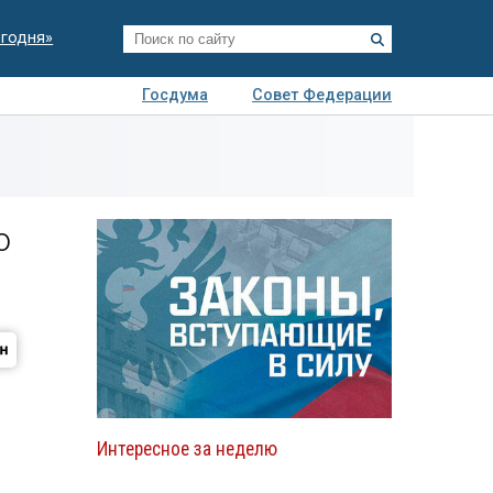
егодня»
Госдума
Совет Федерации
я
Авто
Недвижимость
Технологии
иза
ю
Интересное за неделю