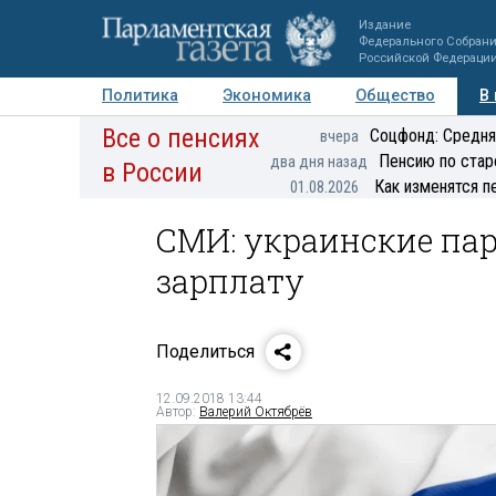
Издание
Федерального Собран
Российской Федераци
Политика
Экономика
Общество
В
Все о пенсиях
Фото
Авторы
Персоны
Мнения
Регионы
Соцфонд: Средня
вчера
Пенсию по стар
два дня назад
в России
Как изменятся п
01.08.2026
СМИ: украинские па
зарплату
Поделиться
12.09.2018 13:44
Автор:
Валерий Октябрёв