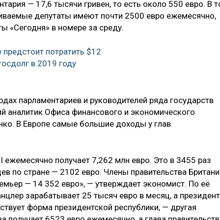
ария — 17,6 тысячи гривен, то есть около 550 евро. В т
иваемые депутаты имеют почти 2500 евро ежемесячно,
ты «Сегодня» в номере за среду.
е предстоит потратить $12
госдолг в 2019 году
дах парламентариев и руководителей ряда государств
ий аналитик Офиса финансового и экономического
нко. В Европе самые большие доходы у глав
I ежемесячно получает 7,262 млн евро. Это в 3455 раз
в по стране — 2102 евро. Члены правительства Британи
емьер — 14 352 евро», — утверждает экономист. По её
нцлер зарабатывает 25 тысяч евро в месяц, а президент
ействует форма президентской республики, — другая
ва получает 6523 евро ежемесячно, а глава правительств