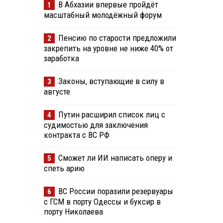
В Абхазии впервые пройдёт
1
масштабный молодёжный форум
Пенсию по старости предложили
2
закрепить на уровне не ниже 40% от
заработка
Законы, вступающие в силу в
3
августе
Путин расширил список лиц с
4
судимостью для заключения
контракта с ВС РФ
Сможет ли ИИ написать оперу и
5
спеть арию
ВС России поразили резервуары
6
с ГСМ в порту Одессы и буксир в
порту Николаева