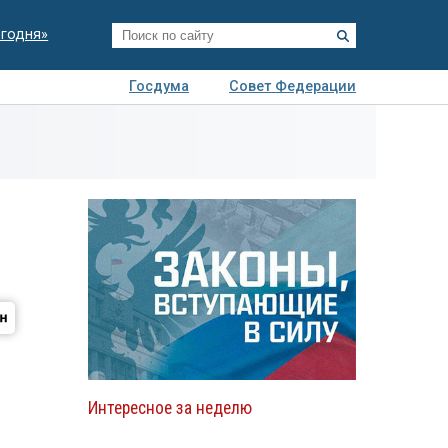
егодня»
Госдума
Совет Федерации
я
Авто
Недвижимость
Технологии
иза
Интересное за неделю