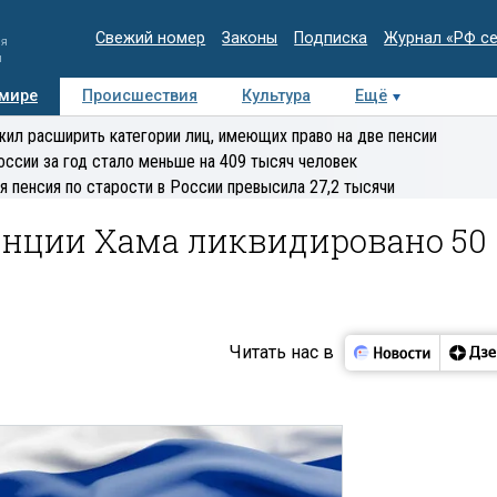
Свежий номер
Законы
Подписка
Журнал «РФ с
ия
и
 мире
Происшествия
Культура
Ещё
Медиацентр
Интервью
Колумнисты
Делова
ил расширить категории лиц, имеющих право на две пенсии
эксперт
оссии за год стало меньше на 409 тысяч человек
я пенсия по старости в России превысила 27,2 тысячи
винции Хама ликвидировано 50
Читать нас в