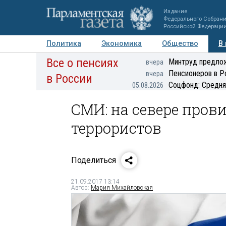
Издание
Федерального Собран
Российской Федераци
Политика
Экономика
Общество
В
Все о пенсиях
Фото
Авторы
Персоны
Мнения
Регионы
Минтруд предлож
вчера
Пенсионеров в Р
вчера
в России
Соцфонд: Средня
05.08.2026
СМИ: на севере про
террористов
Поделиться
21.09.2017 13:14
Автор:
Мария Михайловская