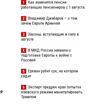
Как изменятся пенсии
1
работающих пенсионеров с 1 августа
Владимир Джабаров — о том,
2
зачем Европе Армения
Законы, вступающие в силу в
3
августе
В МИД России заявили о
4
подготовке Европы к войне с
Россией
Ереван рубит сук, на котором
5
сидит
Эксперт предрек крах попыток
6
ер
киевского режима манипулировать
Трампом