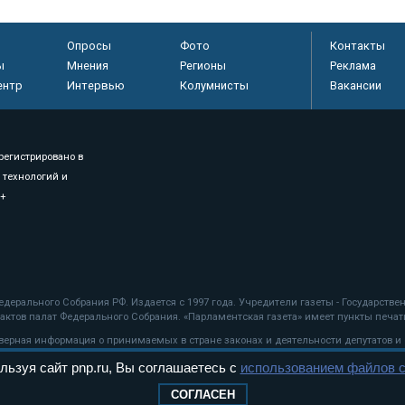
Опросы
Фото
Контакты
ы
Мнения
Регионы
Реклама
ентр
Интервью
Колумнисты
Вакансии
регистрировано в
 технологий и
8+
.
дерального Собрания РФ. Издается с 1997 года. Учредители газеты - Государств
ктов палат Федерального Собрания. «Парламентская газета» имеет пункты печати
оверная информация о принимаемых в стране законах и деятельности депутатов и
льзуя сайт pnp.ru, Вы соглашаетесь с
использованием файлов c
ехнологии
СОГЛАСЕН