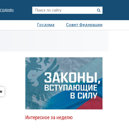
егодня»
Госдума
Совет Федерации
я
Авто
Недвижимость
Технологии
иза
Интересное за неделю