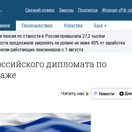
Свежий номер
Законы
Подписка
Журнал «РФ с
ия
и
 мире
Происшествия
Культура
Ещё
Медиацентр
Интервью
Колумнисты
Делова
я пенсия по старости в России превысила 27,2 тысячи
эксперт
ости предложили закрепить на уровне не ниже 40% от заработка
енсии работающих пенсионеров с 1 августа
оссийского дипломата по
наже
Читать нас в