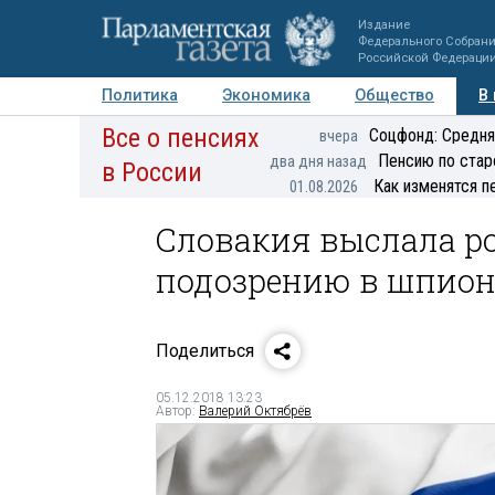
Издание
Федерального Собран
Российской Федераци
Политика
Экономика
Общество
В
Все о пенсиях
Фото
Авторы
Персоны
Мнения
Регионы
Соцфонд: Средня
вчера
Пенсию по стар
два дня назад
в России
Как изменятся п
01.08.2026
Словакия выслала р
подозрению в шпио
Поделиться
05.12.2018 13:23
Автор:
Валерий Октябрёв