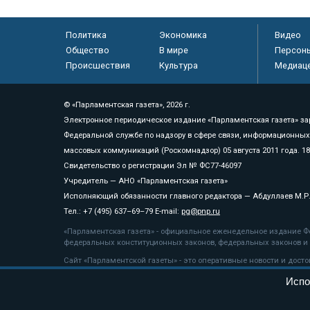
Политика
Экономика
Видео
Общество
В мире
Персон
Происшествия
Культура
Медиац
© «Парламентская газета», 2026 г.
Электронное периодическое издание «Парламентская газета» за
Федеральной службе по надзору в сфере связи, информационных
массовых коммуникаций (Роскомнадзор) 05 августа 2011 года. 1
Свидетельство о регистрации Эл № ФС77-46097
Учредитель — АНО «Парламентская газета»
Исполняющий обязанности главного редактора — Абдуллаев М.Р
Тел.: +7 (495) 637–69–79 E-mail:
pg@pnp.ru
«Парламентская газета» - официальное еженедельное издание Фе
федеральных конституционных законов, федеральных законов и а
Сайт «Парламентской газеты» - это оперативные новости и дост
«Парламентской газеты» активная ссылка на pnp.ru обязательна.
Испо
На информационном ресурсе применяются
рекомендательные т
Положение о защите персональных данных