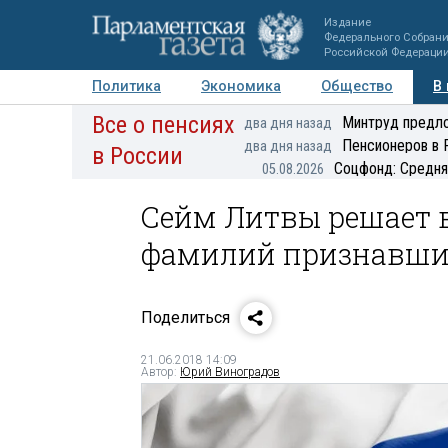
Издание
Федерального Собран
Российской Федераци
Политика
Экономика
Общество
В
Все о пенсиях
Фото
Авторы
Персоны
Мнения
Регионы
Минтруд предло
два дня назад
Пенсионеров в 
два дня назад
в России
Соцфонд: Средня
05.08.2026
Сейм Литвы решает 
фамилий признавших
Поделиться
21.06.2018 14:09
Автор:
Юрий Виноградов