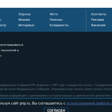
Опросы
Фото
Контакты
ы
Мнения
Регионы
Реклама
ентр
Интервью
Колумнисты
Вакансии
регистрировано в
 технологий и
8+
.
дерального Собрания РФ. Издается с 1997 года. Учредители газеты - Государств
ктов палат Федерального Собрания. «Парламентская газета» имеет пункты печати
оверная информация о принимаемых в стране законах и деятельности депутатов и
льзуя сайт pnp.ru, Вы соглашаетесь с
использованием файлов c
ехнологии
СОГЛАСЕН