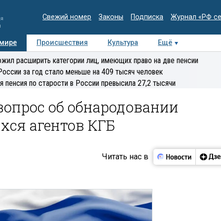
Свежий номер
Законы
Подписка
Журнал «РФ с
ия
и
 мире
Происшествия
Культура
Ещё
Медиацентр
Интервью
Колумнисты
Делова
жил расширить категории лиц, имеющих право на две пенсии
эксперт
России за год стало меньше на 409 тысяч человек
я пенсия по старости в России превысила 27,2 тысячи
вопрос об обнародовании
ся агентов КГБ
Читать нас в