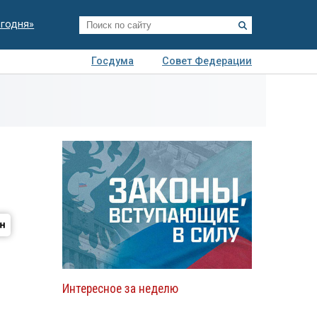
егодня»
Госдума
Совет Федерации
я
Авто
Недвижимость
Технологии
иза
Интересное за неделю