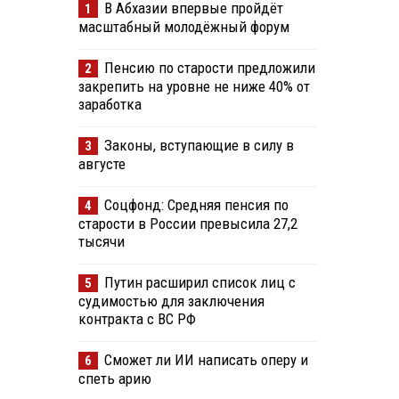
В Абхазии впервые пройдёт
1
масштабный молодёжный форум
Пенсию по старости предложили
2
закрепить на уровне не ниже 40% от
заработка
Законы, вступающие в силу в
3
августе
Соцфонд: Средняя пенсия по
4
старости в России превысила 27,2
тысячи
Путин расширил список лиц с
5
судимостью для заключения
контракта с ВС РФ
Сможет ли ИИ написать оперу и
6
спеть арию