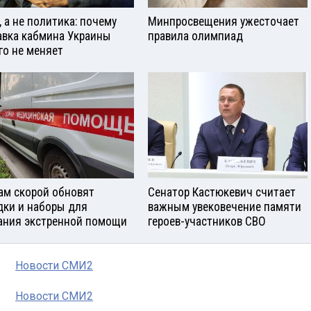
, а не политика: почему
Минпросвещения ужесточает
авка кабмина Украины
правила олимпиад
го не меняет
ам скорой обновят
Сенатор Кастюкевич считает
дки и наборы для
важным увековечение памяти
ания экстренной помощи
героев-участников СВО
Новости СМИ2
Новости СМИ2