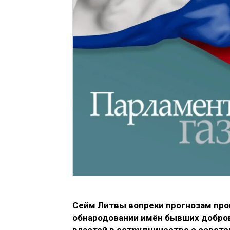
Сейм Литвы вопреки прогнозам про
обнародовании имён бывших добро