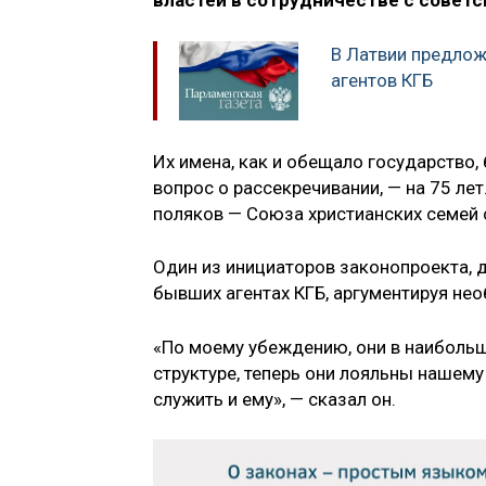
властей в сотрудничестве с совет
В Латвии предлож
агентов КГБ
Их имена, как и обещало государство, 
вопрос о рассекречивании, — на 75 ле
поляков — Союза христианских семей с
Один из инициаторов законопроекта, 
бывших агентах КГБ, аргументируя не
«По моему убеждению, они в наибольш
структуре, теперь они лояльны нашему
служить и ему», — сказал он.