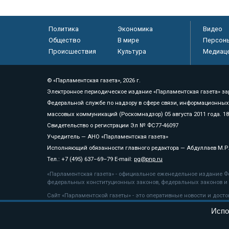
Политика
Экономика
Видео
Общество
В мире
Персон
Происшествия
Культура
Медиац
© «Парламентская газета», 2026 г.
Электронное периодическое издание «Парламентская газета» за
Федеральной службе по надзору в сфере связи, информационных
массовых коммуникаций (Роскомнадзор) 05 августа 2011 года. 1
Свидетельство о регистрации Эл № ФС77-46097
Учредитель — АНО «Парламентская газета»
Исполняющий обязанности главного редактора — Абдуллаев М.Р
Тел.: +7 (495) 637–69–79 E-mail:
pg@pnp.ru
«Парламентская газета» - официальное еженедельное издание Фе
федеральных конституционных законов, федеральных законов и а
Сайт «Парламентской газеты» - это оперативные новости и дост
«Парламентской газеты» активная ссылка на pnp.ru обязательна.
Испо
На информационном ресурсе применяются
рекомендательные т
Положение о защите персональных данных