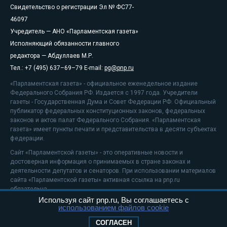
Свидетельство о регистрации Эл № ФС77-
46097
Учредитель — АНО «Парламентская газета»
Исполняющий обязанности главного
редактора — Абдуллаев М.Р.
Тел.: +7 (495) 637–69–79 E-mail:
pg@pnp.ru
«Парламентская газета» - официальное еженедельное издание
Федерального Собрания РФ. Издается с 1997 года. Учредители
газеты - Государственная Дума и Совет Федерации РФ. Официальный
публикатор федеральных конституционных законов, федеральных
законов и актов палат Федерального Собрания. «Парламентская
газета» имеет пункты печати и представительства в десяти субъектах
федерации.
Сайт «Парламентской газеты» - это оперативные новости и
достоверная информация о принимаемых в стране законах и
деятельности депутатов и сенаторов. При использовании материалов
сайта «Парламентской газеты» активная ссылка на pnp.ru
обязательна.
Используя сайт pnp.ru, Вы соглашаетесь с
На информационном ресурсе применяются
рекомендательные
использованием файлов cookie
технологии
Положение о защите персональных данных
СОГЛАСЕН