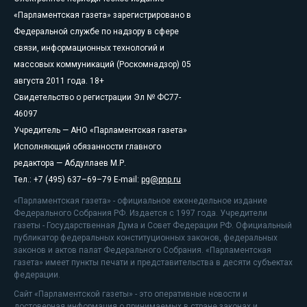
«Парламентская газета» зарегистрировано в
Федеральной службе по надзору в сфере
связи, информационных технологий и
массовых коммуникаций (Роскомнадзор) 05
августа 2011 года. 18+
Свидетельство о регистрации Эл № ФС77-
46097
Учредитель — АНО «Парламентская газета»
Исполняющий обязанности главного
редактора — Абдуллаев М.Р.
Тел.: +7 (495) 637–69–79 E-mail:
pg@pnp.ru
«Парламентская газета» - официальное еженедельное издание
Федерального Собрания РФ. Издается с 1997 года. Учредители
газеты - Государственная Дума и Совет Федерации РФ. Официальный
публикатор федеральных конституционных законов, федеральных
законов и актов палат Федерального Собрания. «Парламентская
газета» имеет пункты печати и представительства в десяти субъектах
федерации.
Сайт «Парламентской газеты» - это оперативные новости и
достоверная информация о принимаемых в стране законах и