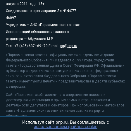
августа 2011 года. 18+
Свидетельство о регистрации Эл № ФС77-
46097
Учредитель — АНО «Парламентская газета»
Исполняющий обязанности главного
редактора — Абдуллаев М.Р.
Тел.: +7 (495) 637–69–79 E-mail:
pg@pnp.ru
«Парламентская газета» - официальное еженедельное издание
Федерального Собрания РФ. Издается с 1997 года. Учредители
газеты - Государственная Дума и Совет Федерации РФ. Официальный
публикатор федеральных конституционных законов, федеральных
законов и актов палат Федерального Собрания. «Парламентская
газета» имеет пункты печати и представительства в десяти субъектах
федерации.
Сайт «Парламентской газеты» - это оперативные новости и
достоверная информация о принимаемых в стране законах и
деятельности депутатов и сенаторов. При использовании материалов
сайта «Парламентской газеты» активная ссылка на pnp.ru
обязательна.
Используя сайт pnp.ru, Вы соглашаетесь с
На информационном ресурсе применяются
рекомендательные
использованием файлов cookie
технологии