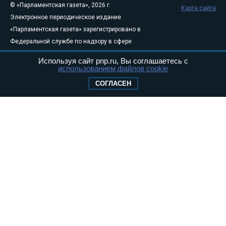
© «Парламентская газета», 2026 г.
Карта сайта
Электронное периодическое издание
«Парламентская газета» зарегистрировано в
Федеральной службе по надзору в сфере
связи, информационных технологий и
Используя сайт pnp.ru, Вы соглашаетесь с
массовых коммуникаций (Роскомнадзор) 05
использованием файлов cookie
августа 2011 года. 18+
СОГЛАСЕН
Свидетельство о регистрации Эл № ФС77-
46097
Учредитель — АНО «Парламентская газета»
Исполняющий обязанности главного
редактора — Абдуллаев М.Р.
Тел.: +7 (495) 637–69–79 E-mail:
pg@pnp.ru
«Парламентская газета» - официальное еженедельное издание
Федерального Собрания РФ. Издается с 1997 года. Учредители
газеты - Государственная Дума и Совет Федерации РФ. Официальный
публикатор федеральных конституционных законов, федеральных
законов и актов палат Федерального Собрания. «Парламентская
газета» имеет пункты печати и представительства в десяти субъектах
федерации.