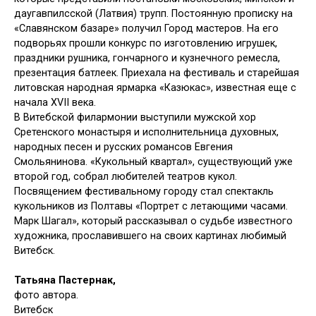
даугавпилсской (Латвия) трупп. Постоянную прописку на
«Славянском базаре» получил Город мастеров. На его
подворьях прошли конкурс по изготовлению игрушек,
праздники рушника, гончарного и куз­нечного ремесла,
презентация батлеек. Приехала на фестиваль и старейшая
литовская народная ярмарка «Казюкас», известная еще с
начала XVII века.
В Витебской филармонии выступили мужской хор
Сретенского монастыря и исполнительница духовных,
народных песен и русских романсов Евгения
Смольянинова. «Кукольный квартал», существующий уже
второй год, собрал любителей театров кукол.
Посвящением фестивальному городу стал спектакль
кукольников из Полтавы «Портрет с летающими часами.
Марк Шагал», который рассказывал о судьбе известного
художника, прославившего на своих картинах любимый
Витебск.
Татьяна Пастернак,
фото автора.
Витебск