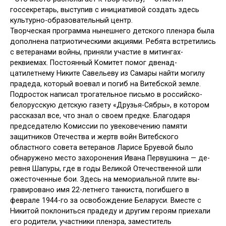
госсекретарь, высту­пив с инициативой создать здесь
куль­турно-образовательный центр.
Творческая программа нынешне­го детского пленэра была
дополнена патриотическими акциями. Ребята встретились
с ветеранами войны, при­няли участие в митингах-
реквиемах. Постоянный Комитет помог двенад­
цатилетнему Никите Савельеву из Са­мары найти могилу
прадеда, который воевал и погиб на Витебской земле.
Подросток написал трогательное пись­мо в российско-
белорусскую детскую газету «Друзья-Сябры», в котором
рас­сказал все, что знал о своем предке. Благодаря
председателю Комиссии по увековечению памяти
защитников Отечества и жертв войн Витебского
областного совета ветеранов Ларисе Бруевой было
обнаружено место за­хоронения Ивана Первушкина — де­
ревня Шапуры, где в годы Великой Отечественной шли
ожесточенные бои. Здесь на мемориальной плите вы­
гравировано имя 22-летнего танкиста, погибшего в
феврале 1944-го за осво­бождение Беларуси. Вместе с
Никитой поклониться прадеду и другим геро­ям приехали
его родители, участники пленэра, заместитель