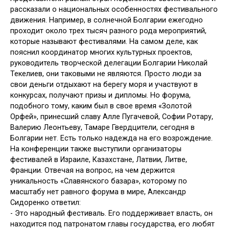
расска­зали о национальных особенностях фестивального
движения. Например, в солнечной Болгарии ежегодно
про­ходит около трех тысяч разного рода мероприятий,
которые называют фе­стивалями. На самом деле, как
пояс­нил координатор многих культурных проектов,
руководитель творческой делегации Болгарии Николай
Текелиев, они таковыми не являются. Про­сто люди за
свои деньги отдыхают на берегу моря и участвуют в
конкурсах, получают призы и дипломы. Но фору­ма,
подобного тому, каким был в свое время «Золотой
Орфей», принесший славу Алле Пугачевой, Софии Ротару,
Валерию Леонтьеву, Тамаре Гвердцители, сегодня в
Болгарии нет. Есть только надежда на его возрождение.
На конференции также выступили организаторы
фестивалей в Израиле, Казахстане, Латвии, Литве,
Франции. Отвечая на вопрос, на чем держится
уникальность «Славянского базара», которому по
масштабу нет равного форума в мире, Александр
Сидоренко ответил:
- Это народный фестиваль. Его под­держивает власть, он
находится под патронатом главы государства, его любят