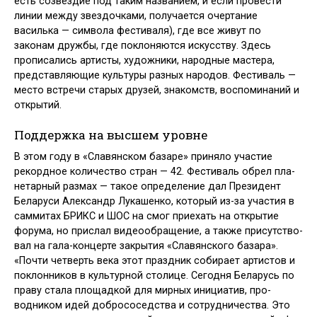
есть созвез­дие под таким названием, и если провести
линии между звездочками, получается очертание
василька — символа фестиваля), где все живут по
законам дружбы, где поклоняются искусству. Здесь
прописались арти­сты, художники, народные мастера,
представляющие культуры разных народов. Фестиваль —
место встречи старых друзей, знакомств, воспоми­наний и
открытий.
Поддержка на высшем уровне
В этом году в «Славянском базаре» приняло участие
рекордное количе­ство стран — 42. Фестиваль обрел пла­
нетарный размах — такое определение дал Президент
Беларуси Александр Лукашенко, который из-за участия в
саммитах БРИКС и ШОС на смог приехать на открытие
форума, но прислал видеообращение, а также присутство­
вал на гала-концерте закрытия «Сла­вянского базара».
«Почти четверть века этот праздник собирает артистов и
поклонников в культурной столице. Сегодня Беларусь по
праву стала пло­щадкой для мирных инициатив, про­
водником идей добрососедства и со­трудничества. Это