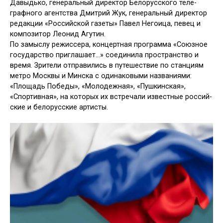
Давыдько, гене­ральный директор Белорусского теле­
графного агентства Дмитрий Жук, генеральный директор
редакции «Рос­сийской газеты» Павел Негоица, певец и
композитор Леонид Агутин.
По замыслу режиссера, концертная программа «Союзное
государство при­глашает…» соединила пространство и
время. Зрители отправились в путе­шествие по станциям
метро Москвы и Минска с одинаковыми названия­ми:
«Площадь Победы», «Молодежная», «Пушкинская»,
«Спортивная», на кото­рых их встречали известные россий­
ские и белорусские артисты.