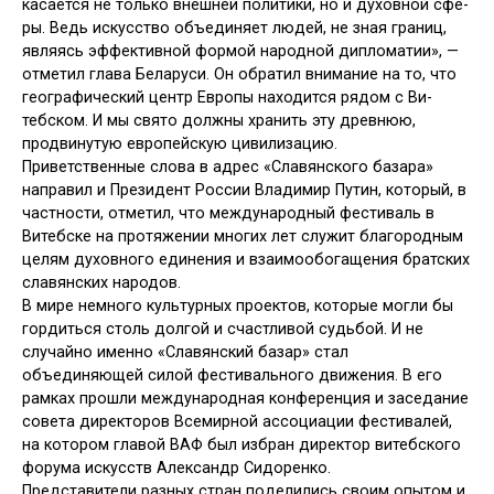
касается не только внешней политики, но и духовной сфе­
ры. Ведь искусство объединяет людей, не зная границ,
являясь эффективной формой народной дипломатии», —
от­метил глава Беларуси. Он обратил внимание на то, что
географический центр Европы находится рядом с Ви­
тебском. И мы свято должны хранить эту древнюю,
продвинутую европей­скую цивилизацию.
Приветственные слова в адрес «Славянского базара»
направил и Пре­зидент России Владимир Путин, кото­рый, в
частности, отметил, что между­народный фестиваль в
Витебске на протяжении многих лет служит благо­родным
целям духовного единения и взаимообогащения братских
славян­ских народов.
В мире немного культурных про­ектов, которые могли бы
гордиться столь долгой и счастливой судьбой. И не
случайно именно «Славянский базар» стал
объединяющей силой фе­стивального движения. В его
рамках прошли международная конференция и заседание
совета директоров Все­мирной ассоциации фестивалей,
на котором главой ВАФ был избран ди­ректор витебского
форума искусств Александр Сидоренко.
Представители разных стран по­делились своим опытом и