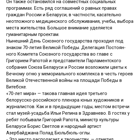
Он также остановился на совмест­ных социальных
программах. Есть ряд соглашений о равных правах
граждан России и Беларуси, в частности, ка­сательно
неотложного медицинского обслуживания, учебы, выбора
места жительства. Большое внимание уделя­ется
гуманитарным проектам.
Нынешний День Союзного государ­ства проходил под
знаком 70-летия Великой Победы. Делегация Постоян­
ного Комитета Союзного государства во главе с
Григорием Рапотой и пред­ставители Парламентского
собрания Союза Беларуси и России возложили цветы к
Вечному огню у мемориаль­ного комплекса в честь героев
Вели­кой Отечественной войны на площади Победы в
Витебске.
«70-лет мира» — такова главная идея третьего
белорусско-российско­го пленэра юных художников и
жур­налистов. Как и в предыдущие годы, местом встречи
стал музей-усадьба Ильи Репина в Здравнево. В гостях у
ребят побывали Григорий Рапота, ми­нистр культуры
Беларуси Борис Свет­лов и народный артист
Азербайджана Полад Бюльбюль-оглы.
-
Это место располагает к творчеству, — отметил