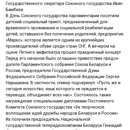
Государственно­го секретаря Союзного государства Иван
Бамбиза.
В День Союзного государства пар­ламентарии посетили
детский соци­альный приют, предназначенный для
временного проживания и социальной реабилитации
детей, оставшихся без попечения родителей; предприятие
«Марко», которое является одним из крупнейших
производителей обуви среди стран СНГ. А вечером на
сцене Летнего амфитеатра прошел празд­ничный концерт.
Перед его началом было оглашено приветствие предсе­
дателя Парламентского собрания Со­юза Беларуси и
России, председателя Государственной Думы
Федерально­го Собрания Российской Федерации Сергея
Нарышкина. В частности, спи­кер подчеркнул: «Пусть же и
сегодня искусство, язык которого не нуждает­ся в
переводе, объединяет всех нас». Состоялось также
награждение спе­циальными дипломами Постоянного
Комитета Союзного государства «За творческое
воплощение идей дружбы народов Беларуси и России».
Их получили председатель Национальной
государственной телерадиокомпании Беларуси Геннадий