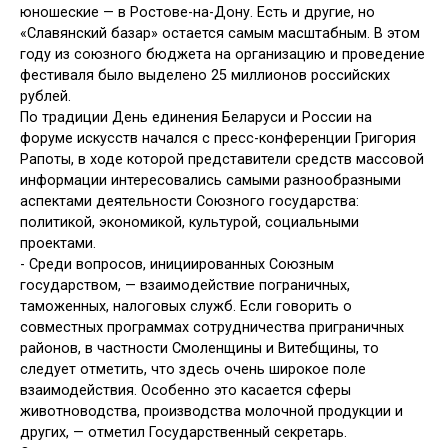
юношеские — в Ростове-на-Дону. Есть и другие, но
«Славянский базар» остается самым масштабным. В этом
году из союзного бюджета на организацию и проведе­ние
фестиваля было выделено 25 мил­лионов российских
рублей.
По традиции День единения Бела­руси и России на
форуме искусств начался с пресс-конференции Григо­рия
Рапоты, в ходе которой предста­вители средств массовой
информа­ции интересовались самыми разно­образными
аспектами деятельности Союзного государства:
политикой, экономикой, культурой, социальными
проектами.
-
Среди вопросов, инициированных Союзным
государством, — взаимо­действие пограничных,
таможенных, налоговых служб. Если говорить о
совместных программах сотрудниче­ства приграничных
районов, в част­ности Смоленщины и Витебщины, то
следует отметить, что здесь очень ши­рокое поле
взаимодействия. Особенно это касается сферы
животноводства, производства молочной продукции и
других, — отметил Государственный секретарь.