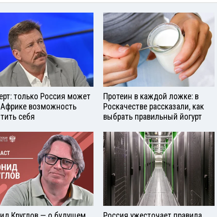
ерт: только Россия может
Протеин в каждой ложке: в
 Африке возможность
Роскачестве рассказали, как
тить себя
выбрать правильный йогурт
ид Круглов — о будущем
Россия ужесточает правила