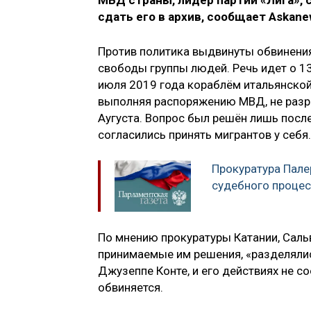
МВД страны, лидер партии «Лига», 
сдать его в архив, сообщает Askane
Против политика выдвинуты обвинени
свободы группы людей. Речь идет о 1
июля 2019 года кораблём итальянской б
выполняя распоряжению МВД, не разре
Аугуста. Вопрос был решён лишь после
согласились принять мигрантов у себя.
Прокуратура Пале
судебного процес
По мнению прокуратуры Катании, Сальв
принимаемые им решения, «разделялис
Джузеппе Конте, и его действиях не с
обвиняется.