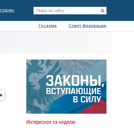
егодня»
Госдума
Совет Федерации
я
Авто
Недвижимость
Технологии
иза
Интересное за неделю