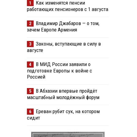
Как изменятся пенсии
1
работающих пенсионеров с 1 августа
Владимир Джабаров — о том,
2
зачем Европе Армения
Законы, вступающие в силу в
3
августе
В МИД России заявили о
4
подготовке Европы к войне с
Россией
В Абхазии впервые пройдёт
5
масштабный молодёжный форум
Ереван рубит сук, на котором
6
сидит