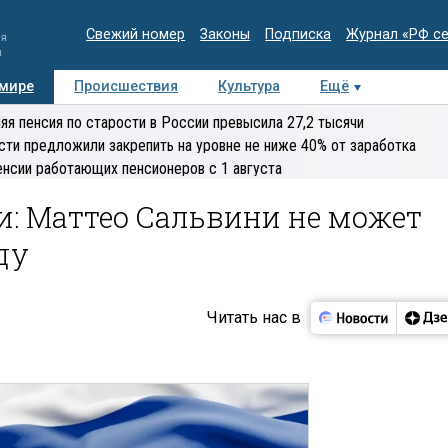
Свежий номер
Законы
Подписка
Журнал «РФ с
ия
и
 мире
Происшествия
Культура
Ещё
Медиацентр
Интервью
Колумнисты
Делова
яя пенсия по старости в России превысила 27,2 тысячи
эксперт
сти предложили закрепить на уровне не ниже 40% от заработка
енсии работающих пенсионеров с 1 августа
и: Маттео Сальвини не может
ду
Читать нас в