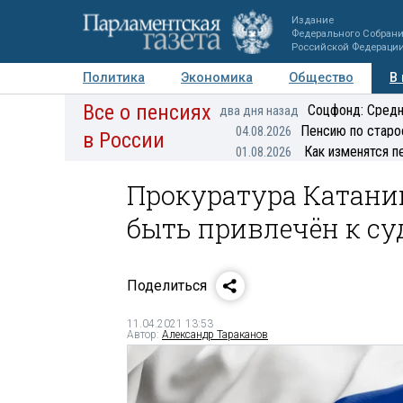
Издание
Федерального Собран
Российской Федераци
Политика
Экономика
Общество
В
Все о пенсиях
Фото
Авторы
Персоны
Мнения
Регионы
Соцфонд: Средн
два дня назад
Пенсию по старо
04.08.2026
в России
Как изменятся п
01.08.2026
Прокуратура Катани
быть привлечён к су
Поделиться
11.04.2021 13:53
Автор:
Александр Тараканов