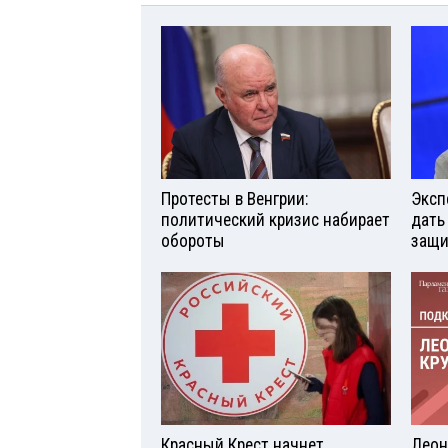
Протесты в Венгрии:
Эксп
политический кризис набирает
дать
обороты
защи
Красный Крест начнет
Леон