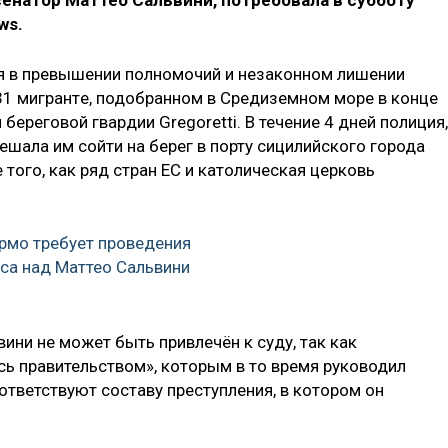
сенатор Маттео Сальвини, потребовала в субботу
ws.
я в превышении полномочий и незаконном лишении
31 мигрантe, подобранном в Средиземном море в конце
ереговой гвардии Gregoretti. В течение 4 дней полиция,
шала им сойти на берег в порту сицилийского города
 того, как ряд стран ЕС и католическая церковь
рмо требует проведения
са над Маттео Сальвини
ини не может быть привлечён к суду, так как
ь правительством», которым в то время руководил
оответствуют составу преступления, в котором он