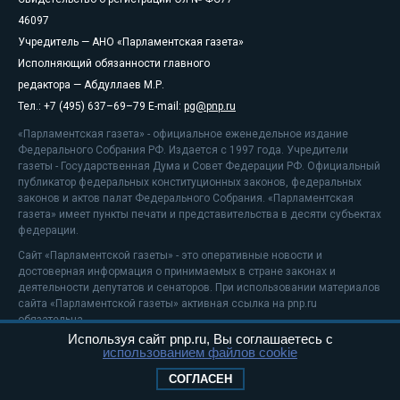
46097
Учредитель — АНО «Парламентская газета»
Исполняющий обязанности главного
редактора — Абдуллаев М.Р.
Тел.: +7 (495) 637–69–79 E-mail:
pg@pnp.ru
«Парламентская газета» - официальное еженедельное издание
Федерального Собрания РФ. Издается с 1997 года. Учредители
газеты - Государственная Дума и Совет Федерации РФ. Официальный
публикатор федеральных конституционных законов, федеральных
законов и актов палат Федерального Собрания. «Парламентская
газета» имеет пункты печати и представительства в десяти субъектах
федерации.
Сайт «Парламентской газеты» - это оперативные новости и
достоверная информация о принимаемых в стране законах и
деятельности депутатов и сенаторов. При использовании материалов
сайта «Парламентской газеты» активная ссылка на pnp.ru
обязательна.
Используя сайт pnp.ru, Вы соглашаетесь с
На информационном ресурсе применяются
рекомендательные
использованием файлов cookie
технологии
Положение о защите персональных данных
СОГЛАСЕН