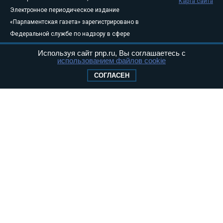
Карта сайта
Электронное периодическое издание
«Парламентская газета» зарегистрировано в
Федеральной службе по надзору в сфере
связи, информационных технологий и
Используя сайт pnp.ru, Вы соглашаетесь с
массовых коммуникаций (Роскомнадзор) 05
использованием файлов cookie
августа 2011 года. 18+
СОГЛАСЕН
Свидетельство о регистрации Эл № ФС77-
46097
Учредитель — АНО «Парламентская газета»
Исполняющий обязанности главного
редактора — Абдуллаев М.Р.
Тел.: +7 (495) 637–69–79 E-mail:
pg@pnp.ru
«Парламентская газета» - официальное еженедельное издание
Федерального Собрания РФ. Издается с 1997 года. Учредители
газеты - Государственная Дума и Совет Федерации РФ. Официальный
публикатор федеральных конституционных законов, федеральных
законов и актов палат Федерального Собрания. «Парламентская
газета» имеет пункты печати и представительства в десяти субъектах
федерации.