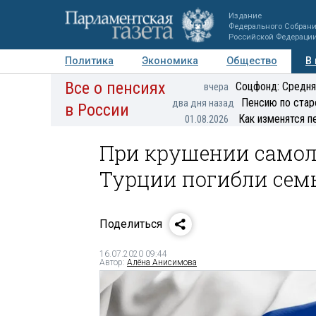
Издание
Федерального Собран
Российской Федераци
Политика
Экономика
Общество
В
Все о пенсиях
Фото
Авторы
Персоны
Мнения
Регионы
Соцфонд: Средня
вчера
Пенсию по стар
два дня назад
в России
Как изменятся п
01.08.2026
При крушении самол
Турции погибли сем
Поделиться
16.07.2020 09:44
Автор:
Алёна Анисимова