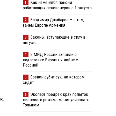
Как изменятся пенсии
1
работающих пенсионеров с 1 августа
Владимир Джабаров — о том,
2
зачем Европе Армения
Законы, вступающие в силу в
3
августе
В МИД России заявили о
4
подготовке Европы к войне с
Россией
Ереван рубит сук, на котором
5
сидит
Эксперт предрек крах попыток
6
к,
киевского режима манипулировать
Трампом