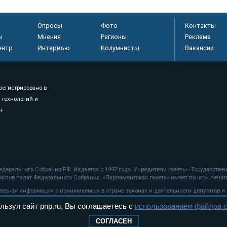
Опросы
Фото
Контакты
ы
Мнения
Регионы
Реклама
ентр
Интервью
Колумнисты
Вакансии
регистрировано в
 технологий и
8+
.
дерального Собрания РФ. Издается с 1997 года. Учредители газеты - Государств
ктов палат Федерального Собрания. «Парламентская газета» имеет пункты печати
оверная информация о принимаемых в стране законах и деятельности депутатов и
льзуя сайт pnp.ru, Вы соглашаетесь с
использованием файлов c
ехнологии
СОГЛАСЕН