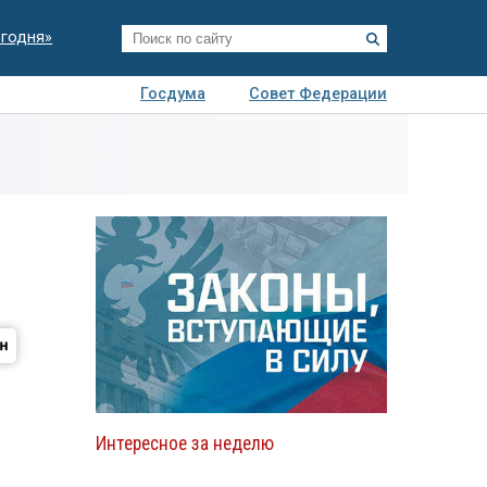
егодня»
Госдума
Совет Федерации
я
Авто
Недвижимость
Технологии
иза
Интересное за неделю