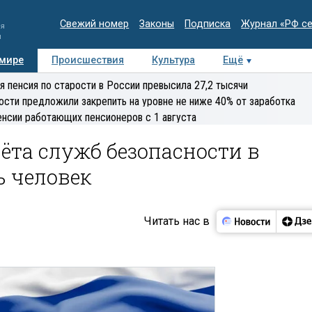
Свежий номер
Законы
Подписка
Журнал «РФ с
ия
и
 мире
Происшествия
Культура
Ещё
Медиацентр
Интервью
Колумнисты
Делова
я пенсия по старости в России превысила 27,2 тысячи
эксперт
ости предложили закрепить на уровне не ниже 40% от заработка
енсии работающих пенсионеров с 1 августа
ёта служб безопасности в
ь человек
Читать нас в