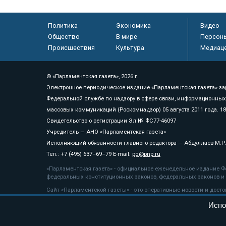
Политика
Экономика
Видео
Общество
В мире
Персон
Происшествия
Культура
Медиац
© «Парламентская газета», 2026 г.
Электронное периодическое издание «Парламентская газета» за
Федеральной службе по надзору в сфере связи, информационных
массовых коммуникаций (Роскомнадзор) 05 августа 2011 года. 1
Свидетельство о регистрации Эл № ФС77-46097
Учредитель — АНО «Парламентская газета»
Исполняющий обязанности главного редактора — Абдуллаев М.Р
Тел.: +7 (495) 637–69–79 E-mail:
pg@pnp.ru
«Парламентская газета» - официальное еженедельное издание Фе
федеральных конституционных законов, федеральных законов и а
Сайт «Парламентской газеты» - это оперативные новости и дост
«Парламентской газеты» активная ссылка на pnp.ru обязательна.
Испо
На информационном ресурсе применяются
рекомендательные т
Положение о защите персональных данных