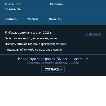
Медиацентр
Интервью
Колумнисты
Контакты
Реклама
Вакансии
© «Парламентская газета», 2026 г.
Карта сайта
Электронное периодическое издание
«Парламентская газета» зарегистрировано в
Федеральной службе по надзору в сфере
связи, информационных технологий и
Используя сайт pnp.ru, Вы соглашаетесь с
массовых коммуникаций (Роскомнадзор) 05
использованием файлов cookie
августа 2011 года. 18+
СОГЛАСЕН
Свидетельство о регистрации Эл № ФС77-
46097
Учредитель — АНО «Парламентская газета»
Исполняющий обязанности главного
редактора — Абдуллаев М.Р.
Тел.: +7 (495) 637–69–79 E-mail:
pg@pnp.ru