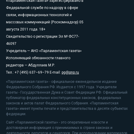
«Парламентская газета» зарегистрировано в
Федеральной службе по надзору в сфере
связи, информационных технологий и
массовых коммуникаций (Роскомнадзор) 05
августа 2011 года. 18+
Свидетельство о регистрации Эл № ФС77-
46097
Учредитель — АНО «Парламентская газета»
Исполняющий обязанности главного
редактора — Абдуллаев М.Р.
Тел.: +7 (495) 637–69–79 E-mail:
pg@pnp.ru
«Парламентская газета» - официальное еженедельное издание
Федерального Собрания РФ. Издается с 1997 года. Учредители
газеты - Государственная Дума и Совет Федерации РФ. Официальный
публикатор федеральных конституционных законов, федеральных
законов и актов палат Федерального Собрания. «Парламентская
газета» имеет пункты печати и представительства в десяти субъектах
федерации.
Сайт «Парламентской газеты» - это оперативные новости и
достоверная информация о принимаемых в стране законах и
деятельности депутатов и сенаторов. При использовании материалов