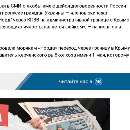
дня в СМИ о якобы имеющейся договоренности России
м пропуске граждан Украины — членов экипажа
орд'' через КПВВ на административной границе с Крым
ряющих личность, является фейком», — написал он в
ировала морякам «Норда» переход через границу в Крыму
авитель керченского рыбколхоза имени 1 мая, которому