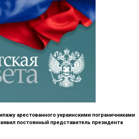
кипажу арестованного украинскими пограничниками
 заявил постоянный представитель президента