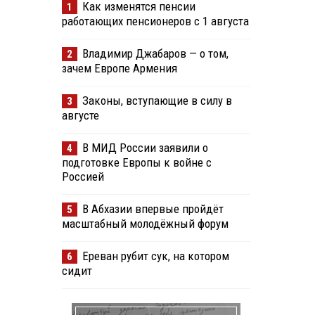
Как изменятся пенсии
1
работающих пенсионеров с 1 августа
Владимир Джабаров — о том,
2
зачем Европе Армения
Законы, вступающие в силу в
3
августе
В МИД России заявили о
4
подготовке Европы к войне с
Россией
В Абхазии впервые пройдёт
5
масштабный молодёжный форум
Ереван рубит сук, на котором
6
сидит