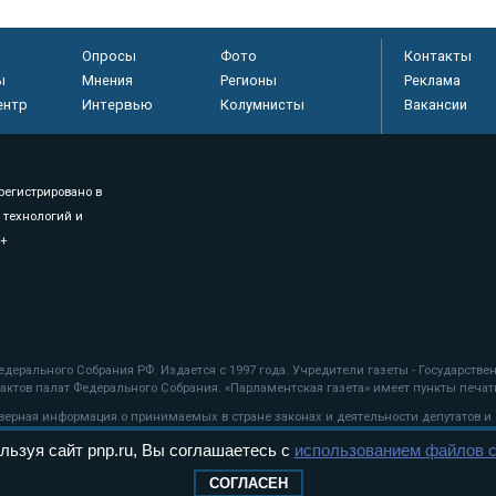
Опросы
Фото
Контакты
ы
Мнения
Регионы
Реклама
ентр
Интервью
Колумнисты
Вакансии
регистрировано в
 технологий и
8+
.
дерального Собрания РФ. Издается с 1997 года. Учредители газеты - Государств
ктов палат Федерального Собрания. «Парламентская газета» имеет пункты печати
оверная информация о принимаемых в стране законах и деятельности депутатов и
льзуя сайт pnp.ru, Вы соглашаетесь с
использованием файлов c
ехнологии
СОГЛАСЕН