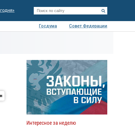
егодня»
Госдума
Совет Федерации
я
Авто
Недвижимость
Технологии
иза
Интересное за неделю