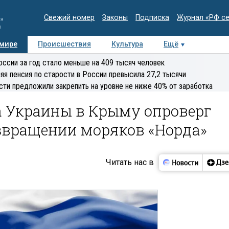
Свежий номер
Законы
Подписка
Журнал «РФ с
ия
и
 мире
Происшествия
Культура
Ещё
Медиацентр
Интервью
Колумнисты
Делова
оссии за год стало меньше на 409 тысяч человек
эксперт
яя пенсия по старости в России превысила 27,2 тысячи
сти предложили закрепить на уровне не ниже 40% от заработка
а Украины в Крыму опроверг
озвращении моряков «Норда»
Читать нас в