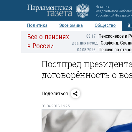
Издание
Федерального Собран
Российской Федераци
Политика
Экономика
Общество
В
Все о пенсиях
Фото
Авторы
Персоны
Мнения
Регионы
Пенсионеров в Р
08:17
Соцфонд: Средн
два дня назад
в России
Пенсию по старо
04.08.2026
Постпред президент
договорённость о в
Поделиться
08.04.2018 16:25