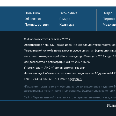
Политика
Экономика
Видео
Общество
В мире
Персон
Происшествия
Культура
Медиац
© «Парламентская газета», 2026 г.
Электронное периодическое издание «Парламентская газета» за
Федеральной службе по надзору в сфере связи, информационных
массовых коммуникаций (Роскомнадзор) 05 августа 2011 года. 1
Свидетельство о регистрации Эл № ФС77-46097
Учредитель — АНО «Парламентская газета»
Исполняющий обязанности главного редактора — Абдуллаев М.Р
Тел.: +7 (495) 637–69–79 E-mail:
pg@pnp.ru
«Парламентская газета» - официальное еженедельное издание Фе
федеральных конституционных законов, федеральных законов и а
Сайт «Парламентской газеты» - это оперативные новости и дост
«Парламентской газеты» активная ссылка на pnp.ru обязательна.
Испо
На информационном ресурсе применяются
рекомендательные т
Положение о защите персональных данных