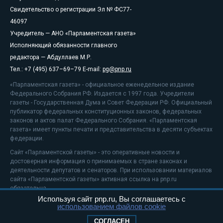
Свидетельство о регистрации Эл № ФС77-
46097
Учредитель — АНО «Парламентская газета»
Исполняющий обязанности главного
редактора — Абдуллаев М.Р.
Тел.: +7 (495) 637–69–79 E-mail:
pg@pnp.ru
«Парламентская газета» - официальное еженедельное издание
Федерального Собрания РФ. Издается с 1997 года. Учредители
газеты - Государственная Дума и Совет Федерации РФ. Официальный
публикатор федеральных конституционных законов, федеральных
законов и актов палат Федерального Собрания. «Парламентская
газета» имеет пункты печати и представительства в десяти субъектах
федерации.
Сайт «Парламентской газеты» - это оперативные новости и
достоверная информация о принимаемых в стране законах и
деятельности депутатов и сенаторов. При использовании материалов
сайта «Парламентской газеты» активная ссылка на pnp.ru
обязательна.
Используя сайт pnp.ru, Вы соглашаетесь с
На информационном ресурсе применяются
рекомендательные
использованием файлов cookie
технологии
Положение о защите персональных данных
СОГЛАСЕН