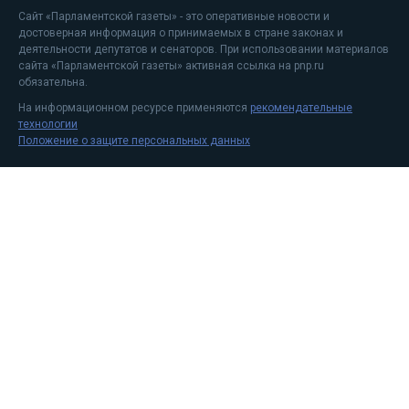
Сайт «Парламентской газеты» - это оперативные новости и
достоверная информация о принимаемых в стране законах и
деятельности депутатов и сенаторов. При использовании материалов
сайта «Парламентской газеты» активная ссылка на pnp.ru
обязательна.
На информационном ресурсе применяются
рекомендательные
технологии
Положение о защите персональных данных