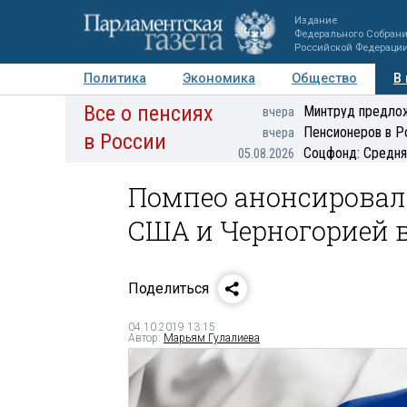
Издание
Федерального Собран
Российской Федераци
Политика
Экономика
Общество
В
Все о пенсиях
Фото
Авторы
Персоны
Мнения
Регионы
Минтруд предлож
вчера
Пенсионеров в Р
вчера
в России
Соцфонд: Средня
05.08.2026
Помпео анонсировал
США и Черногорией в
Поделиться
04.10.2019 13:15
Автор:
Марьям Гулалиева