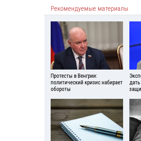
Рекомендуемые материалы
Протесты в Венгрии:
Эксп
политический кризис набирает
дать
обороты
защи