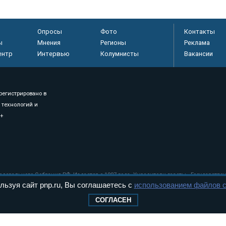
Опросы
Фото
Контакты
ы
Мнения
Регионы
Реклама
ентр
Интервью
Колумнисты
Вакансии
регистрировано в
 технологий и
8+
.
дерального Собрания РФ. Издается с 1997 года. Учредители газеты - Государств
ктов палат Федерального Собрания. «Парламентская газета» имеет пункты печати
льзуя сайт pnp.ru, Вы соглашаетесь с
использованием файлов c
оверная информация о принимаемых в стране законах и деятельности депутатов и
СОГЛАСЕН
ехнологии