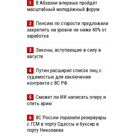
В Абхазии впервые пройдёт
1
масштабный молодёжный форум
Пенсию по старости предложили
2
закрепить на уровне не ниже 40% от
заработка
Законы, вступающие в силу в
3
августе
Путин расширил список лиц с
4
судимостью для заключения
контракта с ВС РФ
Сможет ли ИИ написать оперу и
5
спеть арию
ВС России поразили резервуары
6
с ГСМ в порту Одессы и буксир в
порту Николаева