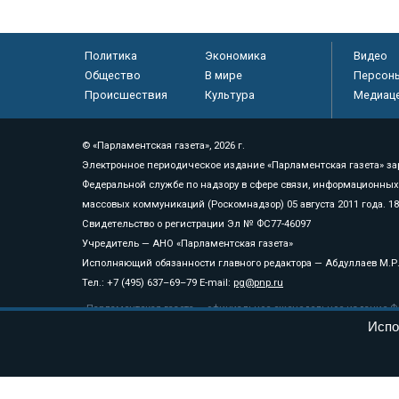
Политика
Экономика
Видео
Общество
В мире
Персон
Происшествия
Культура
Медиац
© «Парламентская газета», 2026 г.
Электронное периодическое издание «Парламентская газета» за
Федеральной службе по надзору в сфере связи, информационных
массовых коммуникаций (Роскомнадзор) 05 августа 2011 года. 1
Свидетельство о регистрации Эл № ФС77-46097
Учредитель — АНО «Парламентская газета»
Исполняющий обязанности главного редактора — Абдуллаев М.Р
Тел.: +7 (495) 637–69–79 E-mail:
pg@pnp.ru
«Парламентская газета» - официальное еженедельное издание Фе
федеральных конституционных законов, федеральных законов и а
Испо
Сайт «Парламентской газеты» - это оперативные новости и дост
«Парламентской газеты» активная ссылка на pnp.ru обязательна.
На информационном ресурсе применяются
рекомендательные т
Положение о защите персональных данных