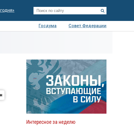
егодня»
Госдума
Совет Федерации
я
Авто
Недвижимость
Технологии
иза
Интересное за неделю