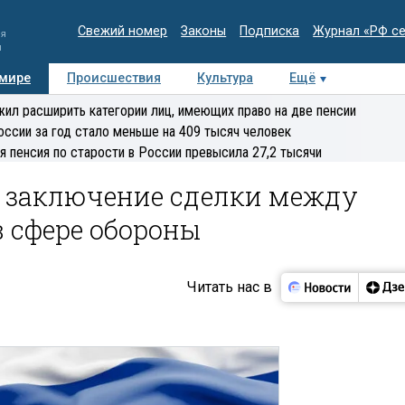
Свежий номер
Законы
Подписка
Журнал «РФ с
ия
и
 мире
Происшествия
Культура
Ещё
Медиацентр
Интервью
Колумнисты
Делова
ил расширить категории лиц, имеющих право на две пенсии
эксперт
оссии за год стало меньше на 409 тысяч человек
я пенсия по старости в России превысила 27,2 тысячи
 заключение сделки между
 сфере обороны
Читать нас в