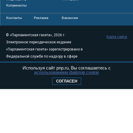
Колумнисты
Контакты
Реклама
Вакансии
© «Парламентская газета», 2026 г.
Карта сайта
Электронное периодическое издание
«Парламентская газета» зарегистрировано в
Федеральной службе по надзору в сфере
связи, информационных технологий и
Используя сайт pnp.ru, Вы соглашаетесь с
массовых коммуникаций (Роскомнадзор) 05
использованием файлов cookie
августа 2011 года. 18+
СОГЛАСЕН
Свидетельство о регистрации Эл № ФС77-
46097
Учредитель — АНО «Парламентская газета»
Исполняющий обязанности главного
редактора — Абдуллаев М.Р.
Тел.: +7 (495) 637–69–79 E-mail:
pg@pnp.ru
«Парламентская газета» - официальное еженедельное издание