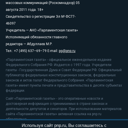
массовых коммуникаций (Роскомнадзор) 05
августа 2011 года. 18+
Свидетельство о регистрации Эл № ФС77-
46097
Учредитель — АНО «Парламентская газета»
Исполняющий обязанности главного
редактора — Абдуллаев М.Р.
Тел.: +7 (495) 637–69–79 E-mail:
pg@pnp.ru
«Парламентская газета» - официальное еженедельное издание
Федерального Собрания РФ. Издается с 1997 года. Учредители
газеты - Государственная Дума и Совет Федерации РФ. Официальный
публикатор федеральных конституционных законов, федеральных
законов и актов палат Федерального Собрания. «Парламентская
газета» имеет пункты печати и представительства в десяти субъектах
федерации.
Сайт «Парламентской газеты» - это оперативные новости и
достоверная информация о принимаемых в стране законах и
деятельности депутатов и сенаторов. При использовании материалов
сайта «Парламентской газеты» активная ссылка на pnp.ru
обязательна.
Используя сайт pnp.ru, Вы соглашаетесь с
На информационном ресурсе применяются
рекомендательные