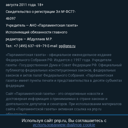
августа 2011 года. 18+
Свидетельство о регистрации Эл № ФС77-
46097
Учредитель — АНО «Парламентская газета»
Исполняющий обязанности главного
редактора — Абдуллаев М.Р.
Тел.: +7 (495) 637–69–79 E-mail:
pg@pnp.ru
«Парламентская газета» - официальное еженедельное издание
Федерального Собрания РФ. Издается с 1997 года. Учредители
газеты - Государственная Дума и Совет Федерации РФ. Официальный
публикатор федеральных конституционных законов, федеральных
законов и актов палат Федерального Собрания. «Парламентская
газета» имеет пункты печати и представительства в десяти субъектах
федерации.
Сайт «Парламентской газеты» - это оперативные новости и
достоверная информация о принимаемых в стране законах и
деятельности депутатов и сенаторов. При использовании материалов
сайта «Парламентской газеты» активная ссылка на pnp.ru
обязательна.
Используя сайт pnp.ru, Вы соглашаетесь с
На информационном ресурсе применяются
рекомендательные
использованием файлов cookie
технологии