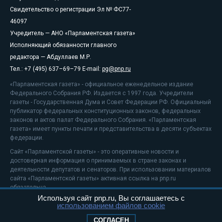
Свидетельство о регистрации Эл № ФС77-
46097
Учредитель — АНО «Парламентская газета»
Исполняющий обязанности главного
редактора — Абдуллаев М.Р.
Тел.: +7 (495) 637–69–79 E-mail:
pg@pnp.ru
«Парламентская газета» - официальное еженедельное издание
Федерального Собрания РФ. Издается с 1997 года. Учредители
газеты - Государственная Дума и Совет Федерации РФ. Официальный
публикатор федеральных конституционных законов, федеральных
законов и актов палат Федерального Собрания. «Парламентская
газета» имеет пункты печати и представительства в десяти субъектах
федерации.
Сайт «Парламентской газеты» - это оперативные новости и
достоверная информация о принимаемых в стране законах и
деятельности депутатов и сенаторов. При использовании материалов
сайта «Парламентской газеты» активная ссылка на pnp.ru
обязательна.
Используя сайт pnp.ru, Вы соглашаетесь с
На информационном ресурсе применяются
рекомендательные
использованием файлов cookie
технологии
Положение о защите персональных данных
СОГЛАСЕН