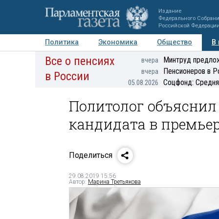
Издание
Федерального Собран
Российской Федераци
Политика
Экономика
Общество
В
Все о пенсиях
Фото
Авторы
Персоны
Мнения
Регионы
Минтруд предлож
вчера
Пенсионеров в Р
вчера
в России
Соцфонд: Средня
05.08.2026
Политолог объяснил 
кандидата в премье
Поделиться
29.08.2019 15:56
Автор:
Марина Третьякова