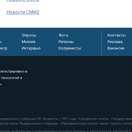
Новости СМИ2
Опросы
Фото
Контакты
ы
Мнения
Регионы
Реклама
ентр
Интервью
Колумнисты
Вакансии
регистрировано в
 технологий и
8+
.
дерального Собрания РФ. Издается с 1997 года. Учредители газеты - Государств
ктов палат Федерального Собрания. «Парламентская газета» имеет пункты печати
оверная информация о принимаемых в стране законах и деятельности депутатов и