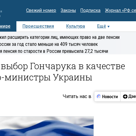
Свежий номер
Законы
Подписка
Журнал «РФ с
ия
и
 мире
Происшествия
Культура
Ещё
Медиацентр
Интервью
Колумнисты
Делова
ил расширить категории лиц, имеющих право на две пенсии
эксперт
оссии за год стало меньше на 409 тысяч человек
я пенсия по старости в России превысила 27,2 тысячи
выбор Гончарука в качестве
р-министры Украины
Читать нас в