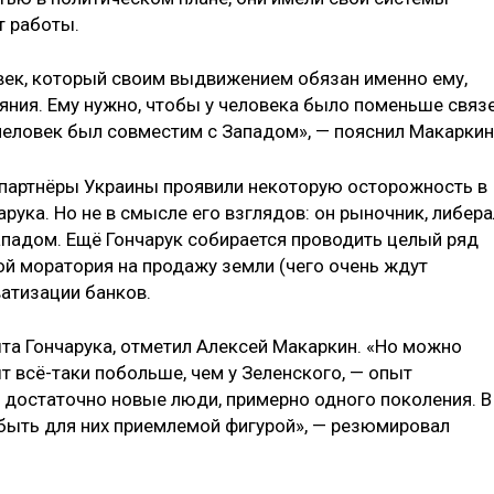
т работы.
век, который своим выдвижением обязан именно ему,
ияния. Ему нужно, чтобы у человека было поменьше связ
 человек был совместим с Западом», — пояснил Макаркин
е партнёры Украины проявили некоторую осторожность в
ука. Но не в смысле его взглядов: он рыночник, либера
падом. Ещё Гончарук собирается проводить целый ряд
ой моратория на продажу земли (чего очень ждут
ватизации банков.
та Гончарука, отметил Алексей Макаркин. «Но можно
ыт всё-таки побольше, чем у Зеленского, — опыт
а достаточно новые люди, примерно одного поколения. В
 быть для них приемлемой фигурой», — резюмировал