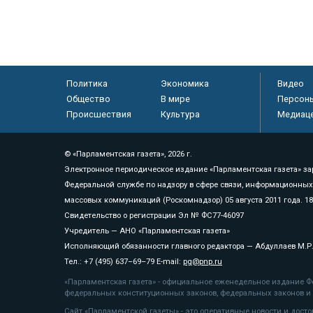
Политика
Экономика
Видео
Общество
В мире
Персон
Происшествия
Культура
Медиац
© «Парламентская газета», 2026 г.
Электронное периодическое издание «Парламентская газета» за
Федеральной службе по надзору в сфере связи, информационных
массовых коммуникаций (Роскомнадзор) 05 августа 2011 года. 1
Свидетельство о регистрации Эл № ФС77-46097
Учредитель — АНО «Парламентская газета»
Исполняющий обязанности главного редактора — Абдуллаев М.Р
Тел.: +7 (495) 637–69–79 E-mail:
pg@pnp.ru
«Парламентская газета» - официальное еженедельное издание Фе
федеральных конституционных законов, федеральных законов и а
Сайт «Парламентской газеты» - это оперативные новости и дост