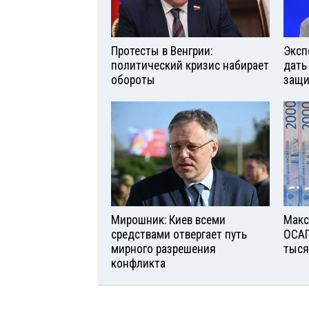
Протесты в Венгрии:
Эксп
политический кризис набирает
дать
обороты
защи
Мирошник: Киев всеми
Макс
средствами отвергает путь
ОСАГ
мирного разрешения
тыся
конфликта