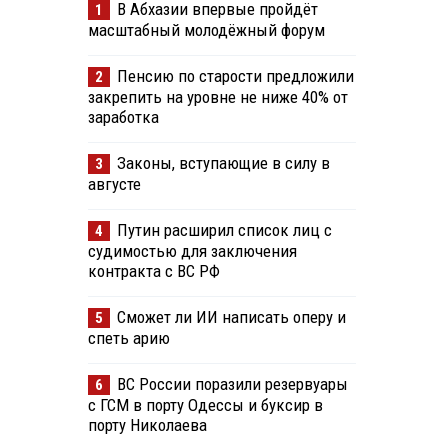
В Абхазии впервые пройдёт
1
масштабный молодёжный форум
Пенсию по старости предложили
2
закрепить на уровне не ниже 40% от
заработка
Законы, вступающие в силу в
3
августе
Путин расширил список лиц с
4
судимостью для заключения
контракта с ВС РФ
Сможет ли ИИ написать оперу и
5
спеть арию
ВС России поразили резервуары
6
с ГСМ в порту Одессы и буксир в
порту Николаева