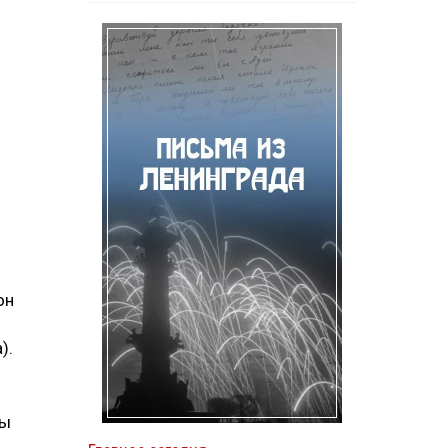
он
).
ры