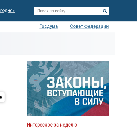
егодня»
Госдума
Совет Федерации
я
Авто
Недвижимость
Технологии
иза
Интересное за неделю