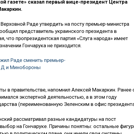
ой газете» сказал первый вице-президент Центра
Макаркин.
Верховной Раде утвердить на посту премьер-министра
сообщил представитель украинского президента в
я, что пропрезидентская партия «Слуга народа» имеет
значении Гончарука не приходится.
жил Раде сменить премьер-
МИД и Минобороны
ты в правительстве, напомнил Алексей Макаркин. Ранее 
имался экспертной деятельностью, а в этом году
арства (переименованную Зеленским в офис президента
нский рассматривал разные кандидатуры на пост
 выбор на Гончаруке. Причины понятны: остальные фигу
ью в политическом плане, они имели свои системы