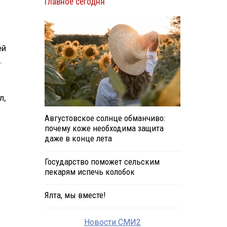
Главное сегодня
ей
.
л,
Августовское солнце обманчиво:
почему коже необходима защита
даже в конце лета
Государство поможет сельским
пекарям испечь колобок
Ялта, мы вместе!
Новости СМИ2