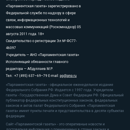
«Парламентская газета» зарегистрировано в
Федеральной службе по надзору в сфере
связи, информационных технологий и
массовых коммуникаций (Роскомнадзор) 05
августа 2011 года. 18+
Свидетельство о регистрации Эл № ФС77-
46097
Учредитель — АНО «Парламентская газета»
Исполняющий обязанности главного
редактора — Абдуллаев М.Р.
Тел.: +7 (495) 637–69–79 E-mail:
pg@pnp.ru
«Парламентская газета» - официальное еженедельное издание
Федерального Собрания РФ. Издается с 1997 года. Учредители
газеты - Государственная Дума и Совет Федерации РФ. Официальный
публикатор федеральных конституционных законов, федеральных
законов и актов палат Федерального Собрания. «Парламентская
газета» имеет пункты печати и представительства в десяти субъектах
федерации.
Сайт «Парламентской газеты» - это оперативные новости и
достоверная информация о принимаемых в стране законах и