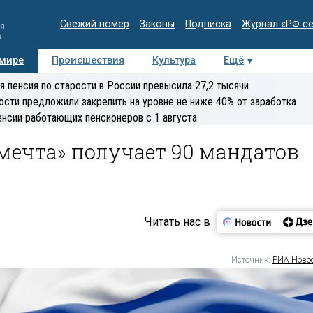
Свежий номер
Законы
Подписка
Журнал «РФ с
ия
и
 мире
Происшествия
Культура
Ещё
Медиацентр
Интервью
Колумнисты
Делова
я пенсия по старости в России превысила 27,2 тысячи
эксперт
ости предложили закрепить на уровне не ниже 40% от заработка
енсии работающих пенсионеров с 1 августа
мечта» получает 90 мандатов
Читать нас в
Источник:
РИА Ново