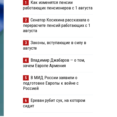
Как изменятся пенсии
1
работающих пенсионеров с 1 августа
Сенатор Косихина рассказала о
2
перерасчете пенсий работающих с 1
августа
Законы, вступающие в силу в
3
августе
Владимир Джабаров — о том,
4
зачем Европе Армения
В МИД России заявили о
5
подготовке Европы к войне с
Россией
Ереван рубит сук, на котором
6
сидит