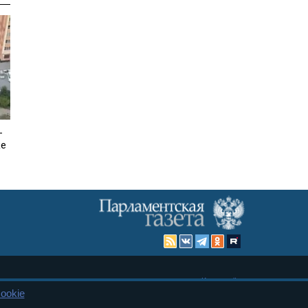
-
ке
Карта сайта
ookie