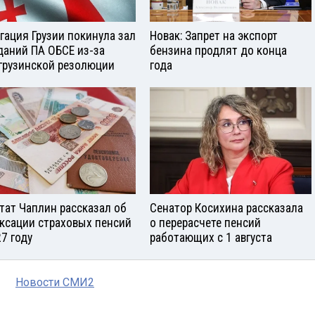
гация Грузии покинула зал
Новак: Запрет на экспорт
даний ПА ОБСЕ из-за
бензина продлят до конца
грузинской резолюции
года
тат Чаплин рассказал об
Сенатор Косихина рассказала
ксации страховых пенсий
о перерасчете пенсий
27 году
работающих с 1 августа
Новости СМИ2