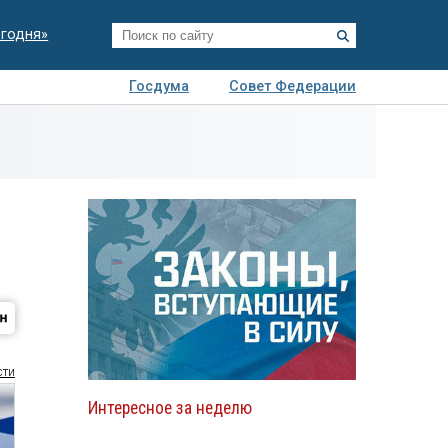
егодня»
Госдума
Совет Федерации
я
Авто
Недвижимость
Технологии
иза
сти
Интересное за неделю