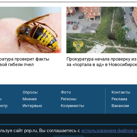
ратурa проверит факты
Прокуратура начала проверку из
вой гибели пчел
за «портала в ад» в Новосибирс
Опросы
Фото
Контакты
ы
Мнения
Регионы
Реклама
ентр
Интервью
Колумнисты
Вакансии
льзуя сайт pnp.ru, Вы соглашаетесь с
использованием файлов c
регистрировано в
 технологий и