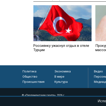
Россиянку ужаснул отдых в отеле
Проку
Турции
массо
Политика
Экономика
Видео
Общество
В мире
Персон
Происшествия
Культура
Медиац
© «Парламентская газета», 2026 г.
Испо
Электронное периодическое издание «Парламентская газета» за
Федеральной службе по надзору в сфере связи, информационных