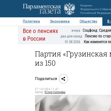
Издание
Федерального Собран
Российской Федераци
Политика
Экономика
Общество
В
Все о пенсиях
Фото
Авторы
Персоны
Мнения
Регионы
Соцфонд: Средня
вчера
Пенсию по стар
два дня назад
в России
Как изменятся п
01.08.2026
Партия «Грузинская 
из 150
Поделиться
27.10.2024 11:47
Автор:
Юлия Катенёва