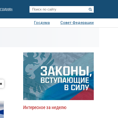
егодня»
Госдума
Совет Федерации
я
Авто
Недвижимость
Технологии
иза
Интересное за неделю