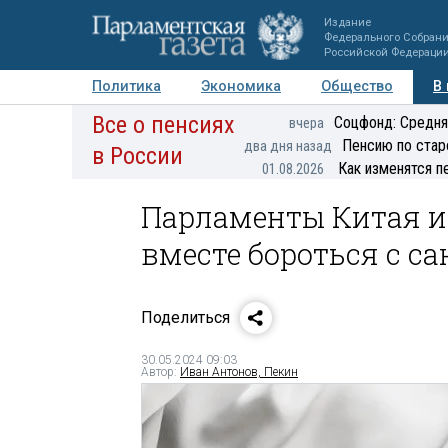
Издание
Федерального Собран
Российской Федераци
Политика
Экономика
Общество
В
Все о пенсиях
Фото
Авторы
Персоны
Мнения
Регионы
Соцфонд: Средня
вчера
Пенсию по стар
два дня назад
в России
Как изменятся п
01.08.2026
Парламенты Китая и
вместе бороться с с
Поделиться
30.05.2024 09:03
Автор:
Иван Антонов, Пекин