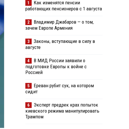
Как изменятся пенсии
1
работающих пенсионеров с 1 августа
Владимир Джабаров — о том,
2
зачем Европе Армения
Законы, вступающие в силу в
3
августе
В МИД России заявили о
4
подготовке Европы к войне с
Россией
Ереван рубит сук, на котором
5
сидит
Эксперт предрек крах попыток
6
киевского режима манипулировать
Трампом