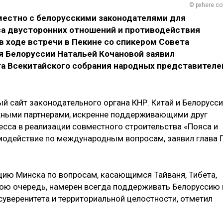
© pxhere.c
местно с белорусскими законодателями для
а двусторонних отношений и противодействия
 ходе встречи в Пекине со спикером Совета
я Белоруссии Натальей Кочановой заявил
а Всекитайского собрания народных представителе
й сайт законодательного органа КНР. Китай и Белорусс
жными партнерами, искренне поддерживающими друг
есса в реализации совместного строительства «Пояса и
имодействие по международным вопросам, заявил глава 
ию Минска по вопросам, касающимся Тайваня, Тибета,
свою очередь, намерен всегда поддерживать Белоруссию 
суверенитета и территориальной целостности, отметил