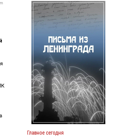
om
й
ия
ПК
в
Главное сегодня