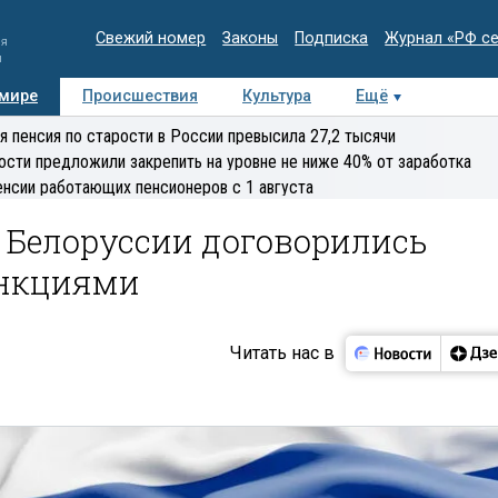
Свежий номер
Законы
Подписка
Журнал «РФ с
ия
и
 мире
Происшествия
Культура
Ещё
Медиацентр
Интервью
Колумнисты
Делова
я пенсия по старости в России превысила 27,2 тысячи
эксперт
ости предложили закрепить на уровне не ниже 40% от заработка
енсии работающих пенсионеров с 1 августа
 Белоруссии договорились
анкциями
Читать нас в