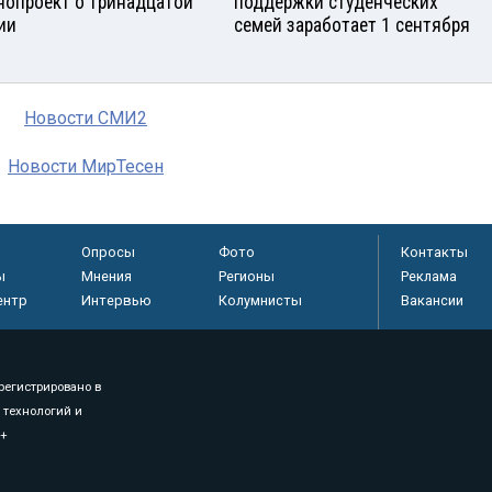
нопроект о тринадцатой
поддержки студенческих
ии
семей заработает 1 сентября
Новости СМИ2
Новости МирТесен
Опросы
Фото
Контакты
ы
Мнения
Регионы
Реклама
ентр
Интервью
Колумнисты
Вакансии
регистрировано в
 технологий и
8+