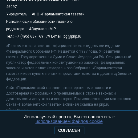
46097
Учредитель — АНО «Парламентская газета»
Исполняющий обязанности главного
редактора — Абдуллаев М.Р.
Тел.: +7 (495) 637–69–79 E-mail:
pg@pnp.ru
«Парламентская газета» - официальное еженедельное издание
Федерального Собрания РФ. Издается с 1997 года. Учредители
газеты - Государственная Дума и Совет Федерации РФ. Официальный
публикатор федеральных конституционных законов, федеральных
законов и актов палат Федерального Собрания. «Парламентская
газета» имеет пункты печати и представительства в десяти субъектах
федерации.
Сайт «Парламентской газеты» - это оперативные новости и
достоверная информация о принимаемых в стране законах и
деятельности депутатов и сенаторов. При использовании материалов
сайта «Парламентской газеты» активная ссылка на pnp.ru
обязательна.
Используя сайт pnp.ru, Вы соглашаетесь с
На информационном ресурсе применяются
рекомендательные
использованием файлов cookie
технологии
Положение о защите персональных данных
СОГЛАСЕН