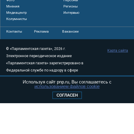
Мнения
Регионы
Медиацентр
Интервью
Колумнисты
Контакты
Реклама
Вакансии
© «Парламентская газета», 2026 г.
Карта сайта
Электронное периодическое издание
«Парламентская газета» зарегистрировано в
Федеральной службе по надзору в сфере
связи, информационных технологий и
Используя сайт pnp.ru, Вы соглашаетесь с
массовых коммуникаций (Роскомнадзор) 05
использованием файлов cookie
августа 2011 года. 18+
СОГЛАСЕН
Свидетельство о регистрации Эл № ФС77-
46097
Учредитель — АНО «Парламентская газета»
Исполняющий обязанности главного
редактора — Абдуллаев М.Р.