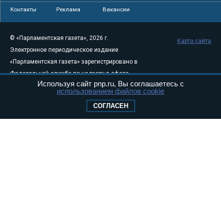
Контакты
Реклама
Вакансии
© «Парламентская газета», 2026 г.
Карта сайта
Электронное периодическое издание
«Парламентская газета» зарегистрировано в
Федеральной службе по надзору в сфере
Используя сайт pnp.ru, Вы соглашаетесь с
связи, информационных технологий и
использованием файлов cookie
массовых коммуникаций (Роскомнадзор) 05
СОГЛАСЕН
августа 2011 года. 18+
Свидетельство о регистрации Эл № ФС77-
46097
Учредитель — АНО «Парламентская газета»
Исполняющий обязанности главного
редактора — Абдуллаев М.Р.
Тел.: +7 (495) 637–69–79 E-mail:
pg@pnp.ru
«Парламентская газета» - официальное еженедельное издание
Федерального Собрания РФ. Издается с 1997 года. Учредители
газеты - Государственная Дума и Совет Федерации РФ. Официальный