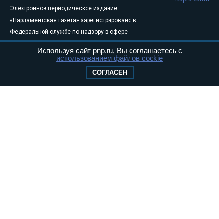
Электронное периодическое издание
«Парламентская газета» зарегистрировано в
Федеральной службе по надзору в сфере
связи, информационных технологий и
Используя сайт pnp.ru, Вы соглашаетесь с
массовых коммуникаций (Роскомнадзор) 05
использованием файлов cookie
августа 2011 года. 18+
СОГЛАСЕН
Свидетельство о регистрации Эл № ФС77-
46097
Учредитель — АНО «Парламентская газета»
Исполняющий обязанности главного
редактора — Абдуллаев М.Р.
Тел.: +7 (495) 637–69–79 E-mail:
pg@pnp.ru
«Парламентская газета» - официальное еженедельное издание
Федерального Собрания РФ. Издается с 1997 года. Учредители
газеты - Государственная Дума и Совет Федерации РФ. Официальный
публикатор федеральных конституционных законов, федеральных
законов и актов палат Федерального Собрания. «Парламентская
газета» имеет пункты печати и представительства в десяти субъектах
федерации.
Сайт «Парламентской газеты» - это оперативные новости и