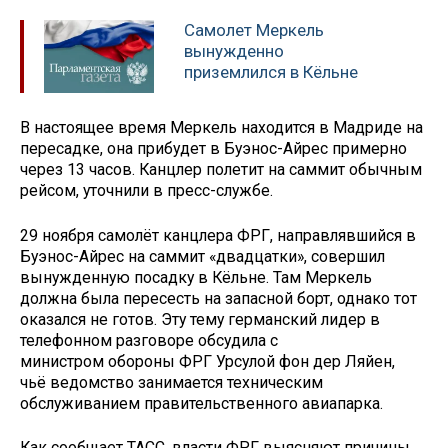
Самолет Меркель
вынужденно
приземлился в Кёльне
В настоящее время Меркель находится в Мадриде на
пересадке, она прибудет в Буэнос-Айрес примерно
через 13 часов. Канцлер полетит на саммит обычным
рейсом, уточнили в пресс-службе.
29 ноября самолёт канцлера ФРГ, направлявшийся в
Буэнос-Айрес на саммит «двадцатки», совершил
вынужденную посадку в Кёльне. Там Меркель
должна была пересесть на запасной борт, однако тот
оказался не готов. Эту тему германский лидер в
телефонном разговоре обсудила с
министром обороны ФРГ Урсулой фон дер Ляйен,
чьё ведомство занимается техническим
обслуживанием правительственного авиапарка.
Как сообщает ТАСС, власти ФРГ выясняют причины