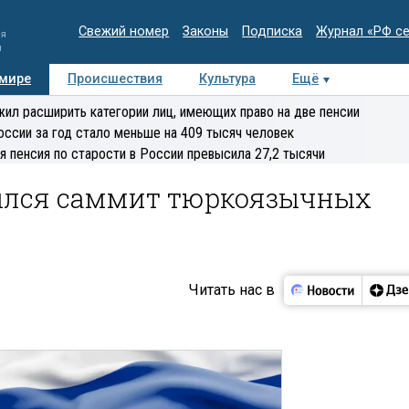
Свежий номер
Законы
Подписка
Журнал «РФ с
ия
и
 мире
Происшествия
Культура
Ещё
Медиацентр
Интервью
Колумнисты
Делова
ил расширить категории лиц, имеющих право на две пенсии
эксперт
оссии за год стало меньше на 409 тысяч человек
я пенсия по старости в России превысила 27,2 тысячи
ылся саммит тюркоязычных
Читать нас в