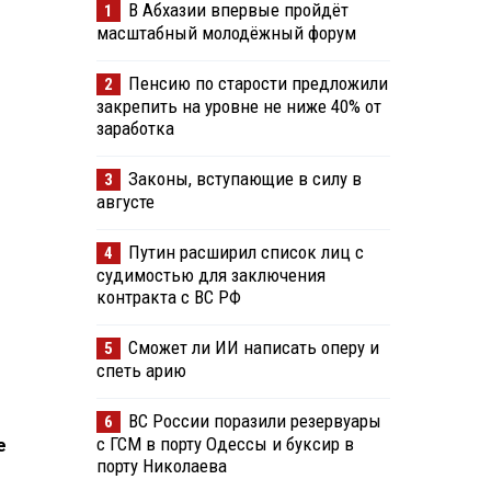
В Абхазии впервые пройдёт
1
масштабный молодёжный форум
Пенсию по старости предложили
2
закрепить на уровне не ниже 40% от
заработка
Законы, вступающие в силу в
3
августе
Путин расширил список лиц с
4
судимостью для заключения
контракта с ВС РФ
Сможет ли ИИ написать оперу и
5
спеть арию
ВС России поразили резервуары
6
с ГСМ в порту Одессы и буксир в
е
порту Николаева