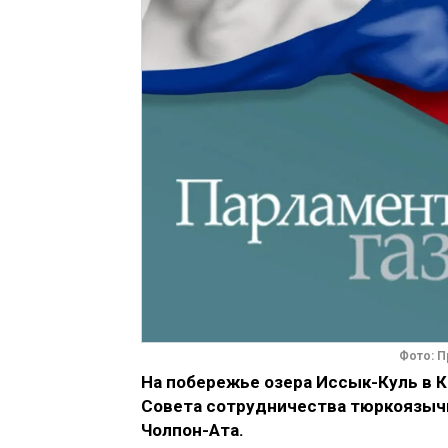
Фото: П
На побережье озера Иссык-Куль в 
Совета сотрудничества тюркоязычн
Чолпон-Ата.