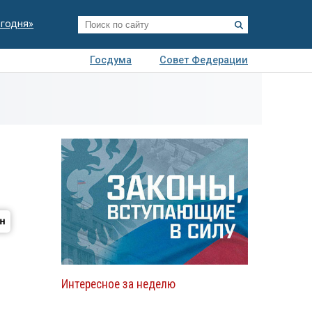
егодня»
Госдума
Совет Федерации
я
Авто
Недвижимость
Технологии
иза
Интересное за неделю