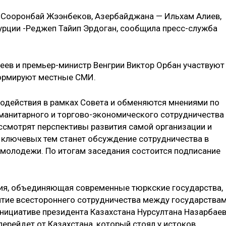
и Сооронбай Жээнбеков, Азербайджана — Ильхам Алиев,
Турции -Реджеп Тайип Эрдоган, сообщила пресс-служба
ев и премьер-министр Венгрии Виктор Орбан участвуют
формируют местные СМИ.
действия в рамках Совета и обменяются мнениями по
уманитарного и торгово-экономического сотрудничества
ссмотрят перспективы развития самой организации и
з ключевых тем станет обсуждение сотрудничества в
 молодежи. По итогам заседания состоится подписание
ия, объединяющая современные тюркские государства,
итие всестороннего сотрудничества между государства
инициативе президента Казахстана Нурсултана Назарбаев
перейдет от Казахстана, который стоял у истоков