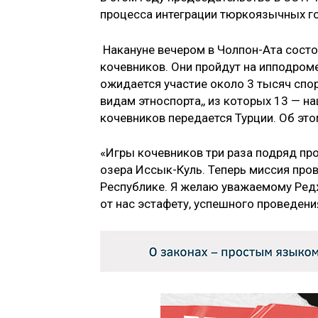
процесса интеграции тюркоязычных гос
Накануне вечером в Чолпон-Ата состо
кочевников. Они пройдут на ипподроме
ожидается участие около 3 тысяч спор
видам этноспорта,, из которых 13 — 
кочевников передается Турции. Об эт
«Игры кочевников три раза подряд про
озера Иссык-Куль. Теперь миссия про
Республике. Я желаю уважаемому Ред
от нас эстафету, успешного проведен