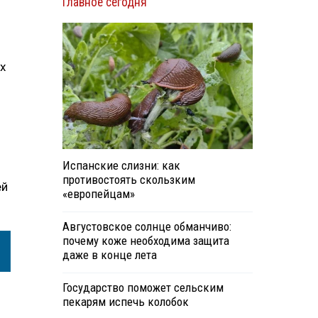
Главное сегодня
х
Испанские слизни: как
противостоять скользким
ей
«европейцам»
Августовское солнце обманчиво:
почему коже необходима защита
даже в конце лета
Государство поможет сельским
пекарям испечь колобок