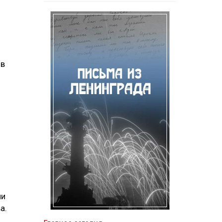
 в
ми
а.