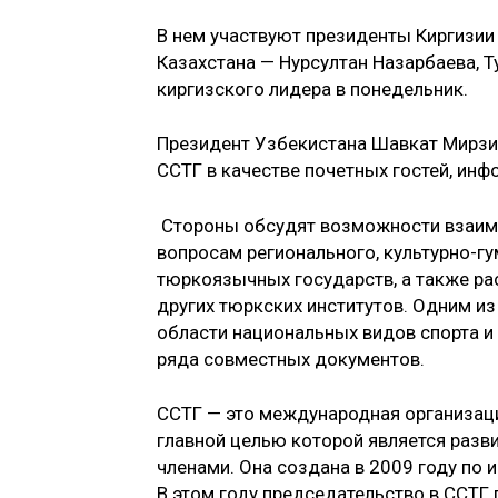
В нем участвуют президенты Киргизи
Казахстана — Нурсултан Назарбаева, 
киргизского лидера в понедельник.
Президент Узбекистана Шавкат Мирзие
ССТГ в качестве почетных гостей, ин
Стороны обсудят возможности взаимо
вопросам регионального, культурно-г
тюркоязычных государств, а также ра
других тюркских институтов. Одним и
области национальных видов спорта и
ряда совместных документов.
ССТГ — это международная организац
главной целью которой является разв
членами. Она создана в 2009 году по 
В этом году председательство в ССТГ 