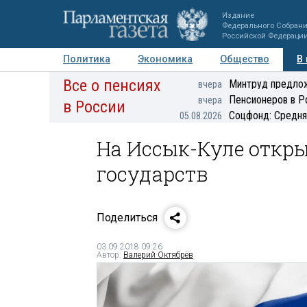
Издание
Федерального Собран
Российской Федераци
Политика
Экономика
Общество
В
Все о пенсиях
Фото
Авторы
Персоны
Мнения
Регионы
Минтруд предлож
вчера
Пенсионеров в Р
вчера
в России
Соцфонд: Средня
05.08.2026
На Иссык-Куле откр
государств
Поделиться
03.09.2018 09:26
Автор:
Валерий Октябрёв