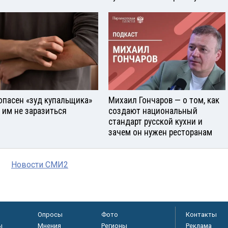
опасен «зуд купальщика»
Михаил Гончаров — о том, как
к им не заразиться
создают национальный
стандарт русской кухни и
зачем он нужен ресторанам
Новости СМИ2
Опросы
Фото
Контакты
ы
Мнения
Регионы
Реклама