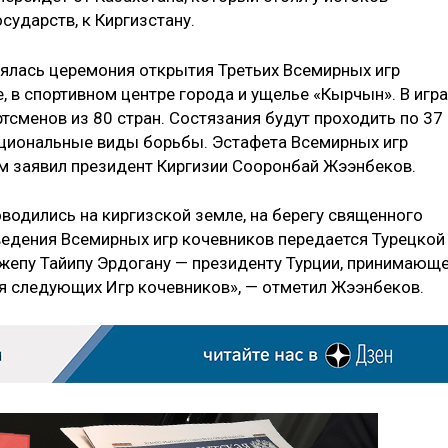
ударств, к Киргизстану.
ялась церемония открытия Третьих Всемирных игр
, в спортивном центре города и ущелье «Кырчын». В игра
тсменов из 80 стран. Состязания будут проходить по 37
национальные виды борьбы. Эстафета Всемирных игр
ом заявил президент Киргизии Сооронбай Жээнбеков.
водились на киргизской земле, на берегу священного
ведения Всемирных игр кочевников передается Турецкой
жепу Тайипу Эрдогану — президенту Турции, принимающ
ия следующих Игр кочевников», — отметил Жээнбеков.