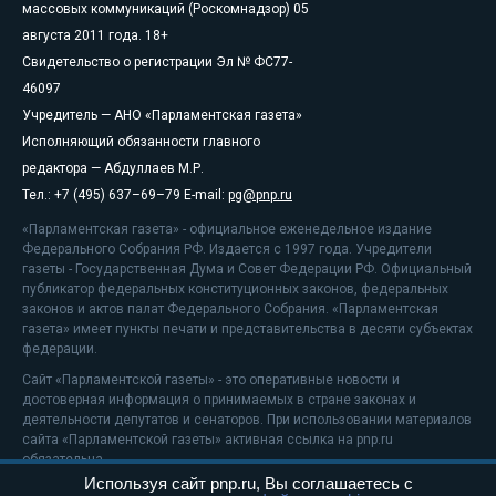
массовых коммуникаций (Роскомнадзор) 05
августа 2011 года. 18+
Свидетельство о регистрации Эл № ФС77-
46097
Учредитель — АНО «Парламентская газета»
Исполняющий обязанности главного
редактора — Абдуллаев М.Р.
Тел.: +7 (495) 637–69–79 E-mail:
pg@pnp.ru
«Парламентская газета» - официальное еженедельное издание
Федерального Собрания РФ. Издается с 1997 года. Учредители
газеты - Государственная Дума и Совет Федерации РФ. Официальный
публикатор федеральных конституционных законов, федеральных
законов и актов палат Федерального Собрания. «Парламентская
газета» имеет пункты печати и представительства в десяти субъектах
федерации.
Сайт «Парламентской газеты» - это оперативные новости и
достоверная информация о принимаемых в стране законах и
деятельности депутатов и сенаторов. При использовании материалов
сайта «Парламентской газеты» активная ссылка на pnp.ru
обязательна.
Используя сайт pnp.ru, Вы соглашаетесь с
На информационном ресурсе применяются
рекомендательные