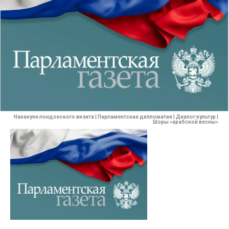
Накануне лондонского визита | Парламентская дипломатия | Диалог культур |
Шоры «арабской весны»