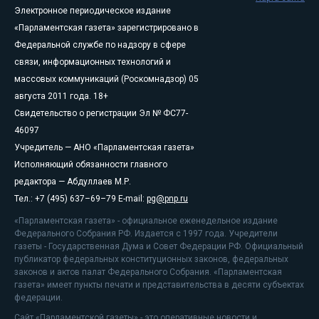
Электронное периодическое издание
«Парламентская газета» зарегистрировано в
Федеральной службе по надзору в сфере
связи, информационных технологий и
массовых коммуникаций (Роскомнадзор) 05
августа 2011 года. 18+
Свидетельство о регистрации Эл № ФС77-
46097
Учредитель — АНО «Парламентская газета»
Исполняющий обязанности главного
редактора — Абдуллаев М.Р.
Тел.: +7 (495) 637–69–79 E-mail:
pg@pnp.ru
«Парламентская газета» - официальное еженедельное издание
Федерального Собрания РФ. Издается с 1997 года. Учредители
газеты - Государственная Дума и Совет Федерации РФ. Официальный
публикатор федеральных конституционных законов, федеральных
законов и актов палат Федерального Собрания. «Парламентская
газета» имеет пункты печати и представительства в десяти субъектах
федерации.
Сайт «Парламентской газеты» - это оперативные новости и