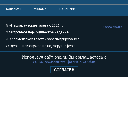
Контакты
Реклама
Вакансии
© «Парламентская газета», 2026 г.
Карта сайта
Электронное периодическое издание
«Парламентская газета» зарегистрировано в
Федеральной службе по надзору в сфере
связи, информационных технологий и
Используя сайт pnp.ru, Вы соглашаетесь с
массовых коммуникаций (Роскомнадзор) 05
использованием файлов cookie
августа 2011 года. 18+
СОГЛАСЕН
Свидетельство о регистрации Эл № ФС77-
46097
Учредитель — АНО «Парламентская газета»
Исполняющий обязанности главного
редактора — Абдуллаев М.Р.
Тел.: +7 (495) 637–69–79 E-mail:
pg@pnp.ru
«Парламентская газета» - официальное еженедельное издание
Федерального Собрания РФ. Издается с 1997 года. Учредители
газеты - Государственная Дума и Совет Федерации РФ. Официальный