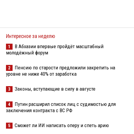
Интересное за неделю
В Абхазии впервые пройдёт масштабный
1
молодёжный форум
Пенсию по старости предложили закрепить на
2
уровне не ниже 40% от заработка
Законы, вступающие в силу в августе
3
Путин расширил список лиц с судимостью для
4
заключения контракта с ВС РФ
Сможет ли ИИ написать оперу и спеть арию
5