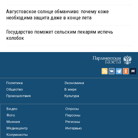
Августовское солнце обманчиво: почему коже
необходима защита даже в конце лета
Государство поможет сельским пекарям испечь
колобок
Политика
Экономика
Общество
В мире
Происшествия
Культура
Видео
Опросы
Фото
Персоны
Мнения
Регионы
Медиацентр
Интервью
Колумнисты