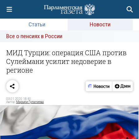
Статьи
Новости
Все о пенсиях в России
МИД Турции: операция США против
Сулеймани усилит недоверие в
регионе
03.01.2020 18:40
Автор:
Марьям Гулалиева