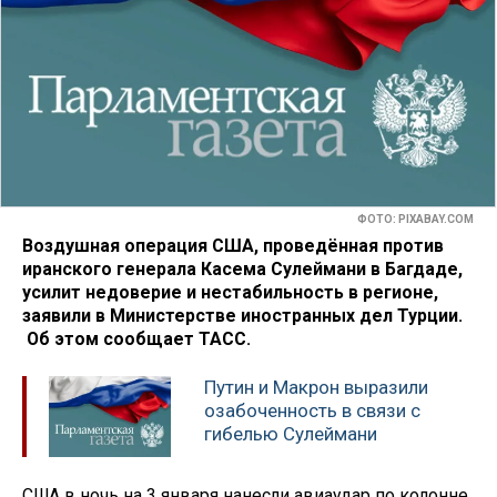
ФОТО: PIXABAY.COM
Воздушная операция США, проведённая против
иранского генерала Касема Сулеймани в Багдаде,
усилит недоверие и нестабильность в регионе,
заявили в Министерстве иностранных дел Турции.
Об этом сообщает ТАСС.
Путин и Макрон выразили
озабоченность в связи с
гибелью Сулеймани
США в ночь на 3 января нанесли авиаудар по колонне