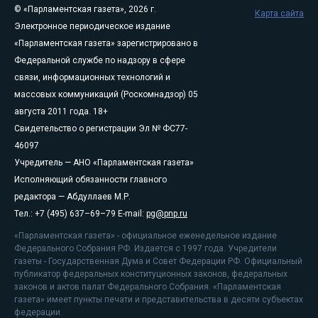
© «Парламентская газета», 2026 г.
Карта сайта
Электронное периодическое издание
«Парламентская газета» зарегистрировано в
Федеральной службе по надзору в сфере
связи, информационных технологий и
массовых коммуникаций (Роскомнадзор) 05
августа 2011 года. 18+
Свидетельство о регистрации Эл № ФС77-
46097
Учредитель — АНО «Парламентская газета»
Исполняющий обязанности главного
редактора — Абдуллаев М.Р.
Тел.: +7 (495) 637–69–79 E-mail:
pg@pnp.ru
«Парламентская газета» - официальное еженедельное издание
Федерального Собрания РФ. Издается с 1997 года. Учредители
газеты - Государственная Дума и Совет Федерации РФ. Официальный
публикатор федеральных конституционных законов, федеральных
законов и актов палат Федерального Собрания. «Парламентская
газета» имеет пункты печати и представительства в десяти субъектах
федерации.