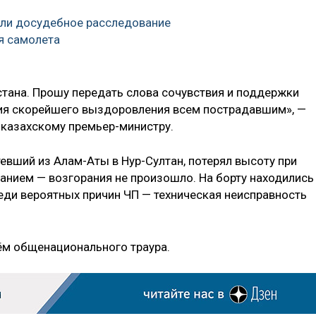
али досудебное расследование
я самолета
тана. Прошу передать слова сочувствия и поддержки
ия скорейшего выздоровления всем пострадавшим», —
 казахскому премьер-министру.
тевший из Алам-Аты в Нур-Султан, потерял высоту при
данием — возгорания не произошло. На борту находились
реди вероятных причин ЧП — техническая неисправность
ём общенационального траура.