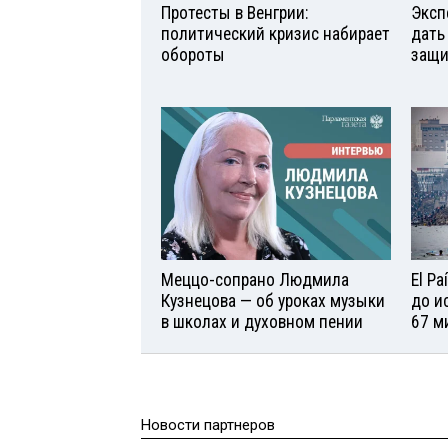
Протесты в Венгрии:
Эксп
политический кризис набирает
дать
обороты
защи
Меццо-сопрано Людмила
El P
Кузнецова — об уроках музыки
до и
в школах и духовном пении
67 м
Новости партнеров