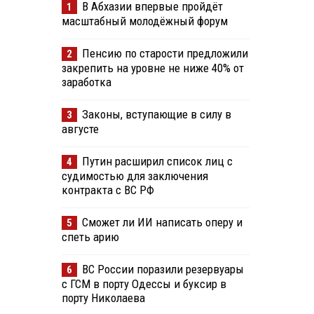
В Абхазии впервые пройдёт
1
масштабный молодёжный форум
Пенсию по старости предложили
2
закрепить на уровне не ниже 40% от
заработка
Законы, вступающие в силу в
3
августе
Путин расширил список лиц с
4
судимостью для заключения
контракта с ВС РФ
Сможет ли ИИ написать оперу и
5
спеть арию
ВС России поразили резервуары
6
с ГСМ в порту Одессы и буксир в
порту Николаева