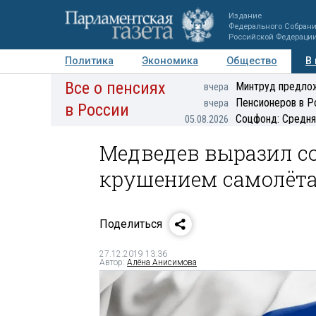
Издание
Федерального Собран
Российской Федераци
Политика
Экономика
Общество
В
Все о пенсиях
Фото
Авторы
Персоны
Мнения
Регионы
Минтруд предлож
вчера
Пенсионеров в Р
вчера
в России
Соцфонд: Средня
05.08.2026
Медведев выразил со
крушением самолёта
Поделиться
27.12.2019 13:36
Автор:
Алёна Анисимова