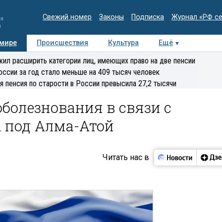
Свежий номер
Законы
Подписка
Журнал «РФ с
ия
и
 мире
Происшествия
Культура
Ещё
Медиацентр
Интервью
Колумнисты
Делова
ил расширить категории лиц, имеющих право на две пенсии
эксперт
оссии за год стало меньше на 409 тысяч человек
я пенсия по старости в России превысила 27,2 тысячи
болезнования в связи с
 под Алма-Атой
Читать нас в