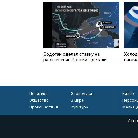
Эрдоган сделал ставку на
Холодн
расчленение России - детали
взгля
Политика
Экономика
Видео
Общество
В мире
Персон
Происшествия
Культура
Медиац
Испо
© «Парламентская газета», 2026 г.
Электронное периодическое издание «Парламентская газета» за