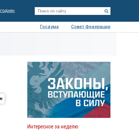
егодня»
Госдума
Совет Федерации
я
Авто
Недвижимость
Технологии
иза
Интересное за неделю