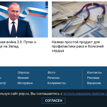
ая война 2.0: Путин о
Назван простой продукт для
де на Запад
профилактики рака и болезней
сердца
Опросы
Фото
Контакты
ы
Мнения
Регионы
Реклама
ентр
Интервью
Колумнисты
Вакансии
льзуя сайт pnp.ru, Вы соглашаетесь с
использованием файлов c
СОГЛАСЕН
регистрировано в