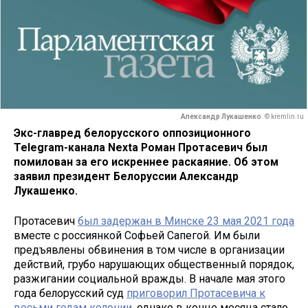
Александр Лукашенко
© kremlin.ru
Экс-главред белорусского оппозиционного
Telegram-канала Nexta Роман Протасевич был
помилован за его искреннее раскаяние. Об этом
заявил президент Белоруссии Александр
Лукашенко.
Протасевич
был задержан в Минске 23 мая 2021 года
вместе с россиянкой Софьей Сапегой. Им были
предъявлены обвинения в том числе в организации
действий, грубо нарушающих общественный порядок,
разжигании социальной вражды. В начале мая этого
года белорусский суд
приговорил Протасевича к
восьми годам колонии
, однако в конце месяца стало