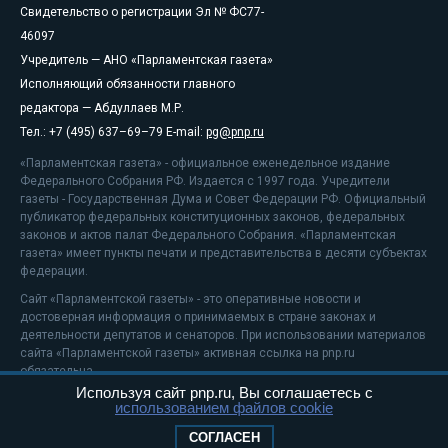
Свидетельство о регистрации Эл № ФС77-
46097
Учредитель — АНО «Парламентская газета»
Исполняющий обязанности главного
редактора — Абдуллаев М.Р.
Тел.: +7 (495) 637–69–79 E-mail:
pg@pnp.ru
«Парламентская газета» - официальное еженедельное издание
Федерального Собрания РФ. Издается с 1997 года. Учредители
газеты - Государственная Дума и Совет Федерации РФ. Официальный
публикатор федеральных конституционных законов, федеральных
законов и актов палат Федерального Собрания. «Парламентская
газета» имеет пункты печати и представительства в десяти субъектах
федерации.
Сайт «Парламентской газеты» - это оперативные новости и
достоверная информация о принимаемых в стране законах и
деятельности депутатов и сенаторов. При использовании материалов
сайта «Парламентской газеты» активная ссылка на pnp.ru
обязательна.
Используя сайт pnp.ru, Вы соглашаетесь с
На информационном ресурсе применяются
рекомендательные
использованием файлов cookie
технологии
Положение о защите персональных данных
СОГЛАСЕН