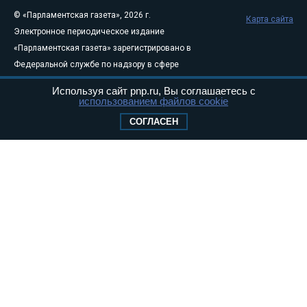
© «Парламентская газета», 2026 г.
Карта сайта
Электронное периодическое издание
«Парламентская газета» зарегистрировано в
Федеральной службе по надзору в сфере
связи, информационных технологий и
Используя сайт pnp.ru, Вы соглашаетесь с
массовых коммуникаций (Роскомнадзор) 05
использованием файлов cookie
августа 2011 года. 18+
СОГЛАСЕН
Свидетельство о регистрации Эл № ФС77-
46097
Учредитель — АНО «Парламентская газета»
Исполняющий обязанности главного
редактора — Абдуллаев М.Р.
Тел.: +7 (495) 637–69–79 E-mail:
pg@pnp.ru
«Парламентская газета» - официальное еженедельное издание
Федерального Собрания РФ. Издается с 1997 года. Учредители
газеты - Государственная Дума и Совет Федерации РФ. Официальный
публикатор федеральных конституционных законов, федеральных
законов и актов палат Федерального Собрания. «Парламентская
газета» имеет пункты печати и представительства в десяти субъектах