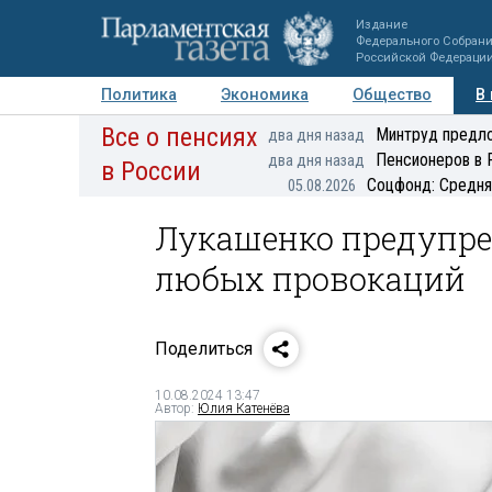
Издание
Федерального Собран
Российской Федераци
Политика
Экономика
Общество
В
Все о пенсиях
Фото
Авторы
Персоны
Мнения
Регионы
Минтруд предло
два дня назад
Пенсионеров в 
два дня назад
в России
Соцфонд: Средня
05.08.2026
Лукашенко предупре
любых провокаций
Поделиться
10.08.2024 13:47
Автор:
Юлия Катенёва