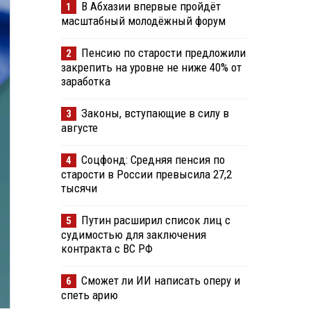
В Абхазии впервые пройдёт
1
масштабный молодёжный форум
Пенсию по старости предложили
2
закрепить на уровне не ниже 40% от
заработка
Законы, вступающие в силу в
3
августе
Соцфонд: Средняя пенсия по
4
старости в России превысила 27,2
тысячи
Путин расширил список лиц с
5
судимостью для заключения
контракта с ВС РФ
Сможет ли ИИ написать оперу и
6
спеть арию