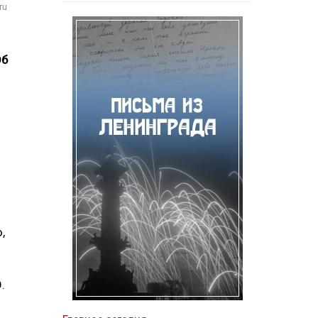
ru
Об
,
.