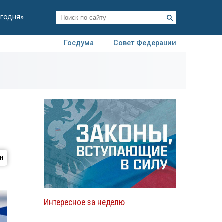
егодня»
Госдума
Совет Федерации
я
Авто
Недвижимость
Технологии
иза
Интересное за неделю