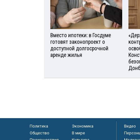
Вместо ипотеки: в Госдуме
«Дер
готовят законопроект о
конт
доступной долгосрочной
осво
аренде жилья
Конс
безо
Донб
Политика
Экономика
Видео
Общество
В мире
Персон
Происшествия
Культура
Медиац