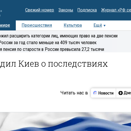
Свежий номер
Законы
Подписка
Журнал «РФ с
ия
и
 мире
Происшествия
Культура
Ещё
Медиацентр
Интервью
Колумнисты
Делова
жил расширить категории лиц, имеющих право на две пенсии
эксперт
России за год стало меньше на 409 тысяч человек
я пенсия по старости в России превысила 27,2 тысячи
дил Киев о последствиях
Читать нас в