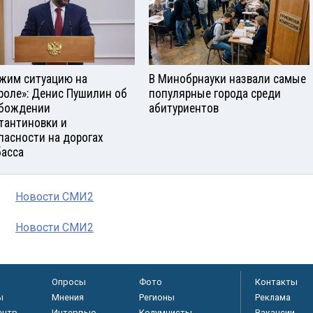
жим ситуацию на
В Минобрнауки назвали самые
роле»: Денис Пушилин об
популярные города среди
бождении
абитуриентов
тантиновки и
пасности на дорогах
асса
Новости СМИ2
Новости СМИ2
Опросы
Фото
Контакты
ы
Мнения
Регионы
Реклама
ентр
Интервью
Колумнисты
Вакансии